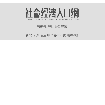
勞動部 勞動力發展署
新北市 新莊區 中平路439號 南棟4樓