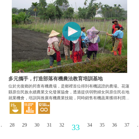
多元攜手，打造部落有機農法教育培訓基地
位於光復鄉的邦查有機農場，是鄉裡首位得到有機認證的農場。花蓮
縣原住民族永續農業文化發展協會，透過提供弱勢婦女與原住民在地
就業機會，培訓與推廣有機農業技能，同時銷售有機蔬果獲得利潤，
並且推廣阿美野菜文化，為保存生物多樣性盡一分心。
…
28
29
30
31
32
34
35
36
37
33