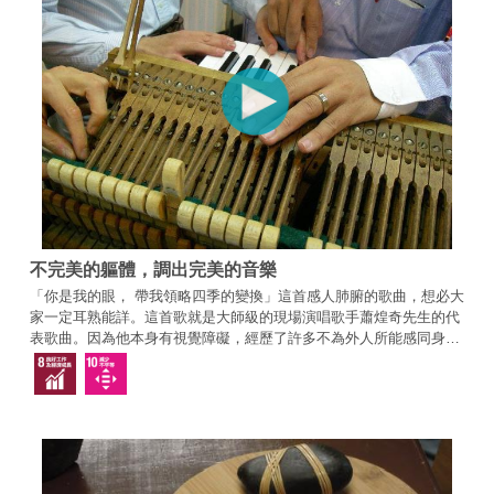
不完美的軀體，調出完美的音樂
「你是我的眼， 帶我領略四季的變換」這首感人肺腑的歌曲，想必大
家一定耳熟能詳。這首歌就是大師級的現場演唱歌手蕭煌奇先生的代
表歌曲。因為他本身有視覺障礙，經歷了許多不為外人所能感同身受
的際遇，但由於他擁有比別人更敏銳的聽覺，以及比一般人更細膩的
音感，造就他現在的歌壇地位。