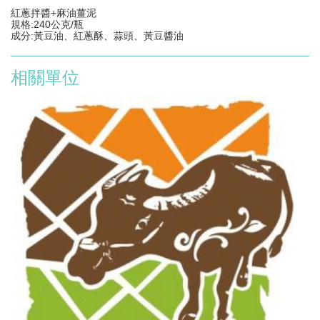
紅蔥拌醬+麻油薑泥
規格:240公克/瓶
成分:黃豆油、紅蔥酥、蒜頭、黃豆醬油
相關單位