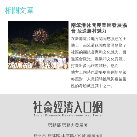
相關文章
南笨港休閒農業區發展協
會 放送農村魅力
在新港這片地方認同感強烈的土
地上，南笨港休閒農業區彰顯了
社區的團結凝聚和文化魅力。透
過整合觀光、農業和文化資源，
打造出多元旅遊體驗。然而 ，
地方上同時也需要更多創新的策
略應對，人員招聘挑戰與疫後復
甦的考驗就是其中之一。
勞動部 勞動力發展署
新北市 新莊區 中平路439號 南棟4樓