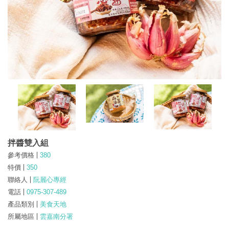
拌醬雙入組
參考價格
380
特價
350
聯絡人
阮麗心專經
電話
0975-307-489
產品類別
美食天地
所屬地區
雲嘉南分署