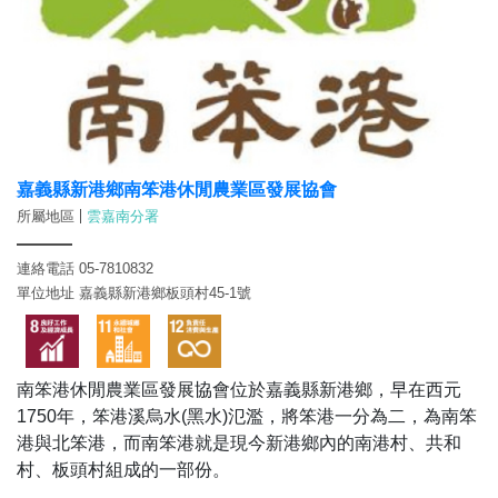
嘉義縣新港鄉南笨港休閒農業區發展協會
所屬地區
雲嘉南分署
連絡電話 05-7810832
單位地址 嘉義縣新港鄉板頭村45-1號
南笨港休閒農業區發展協會位於嘉義縣新港鄉，早在西元
1750年，笨港溪烏水(黑水)氾濫，將笨港一分為二，為南笨
港與北笨港，而南笨港就是現今新港鄉內的南港村、共和
村、板頭村組成的一部份。