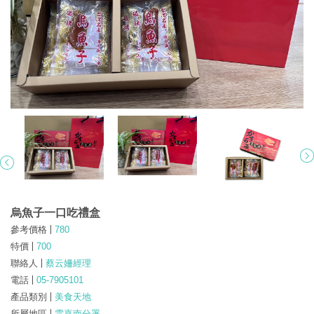
烏魚子一口吃禮盒
參考價格
780
特價
700
聯絡人
蔡云姍經理
電話
05-7905101
產品類別
美食天地
所屬地區
雲嘉南分署