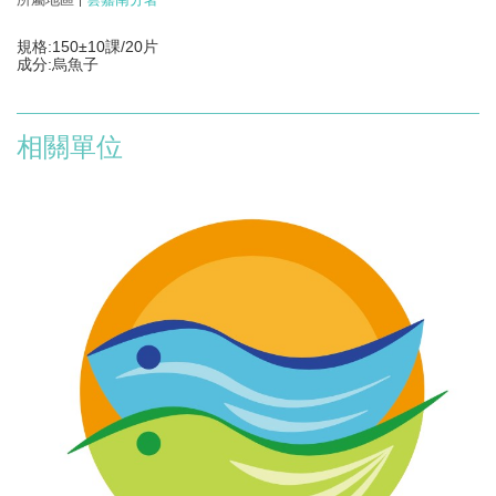
規格:150±10課/20片
成分:烏魚子
相關單位