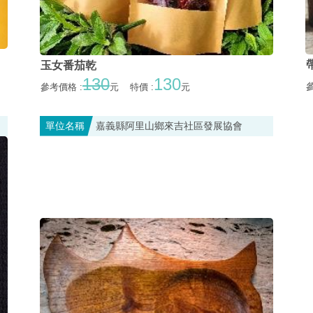
玉女番茄乾
130
130
參
參考價格 :
元
特價 :
元
單位名稱
嘉義縣阿里山鄉來吉社區發展協會