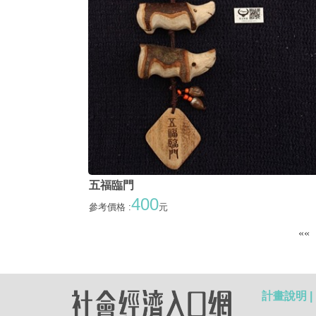
五福臨門
400
參考價格 :
元
««
計畫說明 |