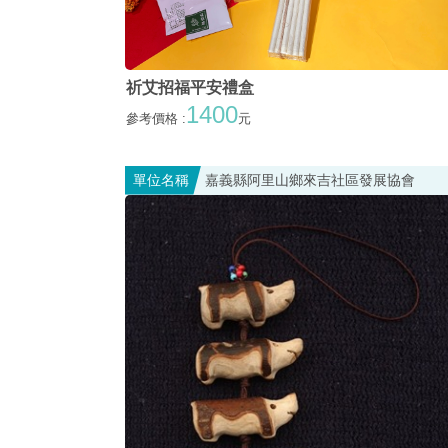
祈艾招福平安禮盒
1400
參考價格 :
元
單位名稱
嘉義縣阿里山鄉來吉社區發展協會