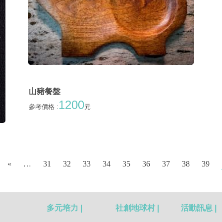
山豬餐盤
1200
參考價格 :
元
«
…
31
32
33
34
35
36
37
38
39
多元培力 |
社創地球村 |
活動訊息 |