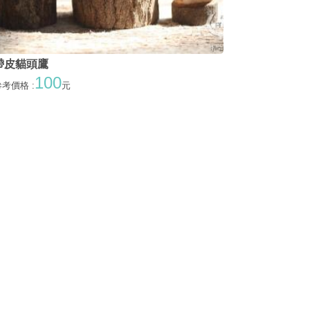
帶皮貓頭鷹
100
考價格 :
元