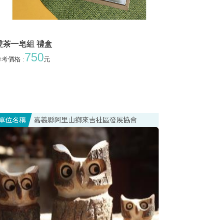
雙茶一皂組 禮盒
750
考價格 :
元
單位名稱
嘉義縣阿里山鄉來吉社區發展協會