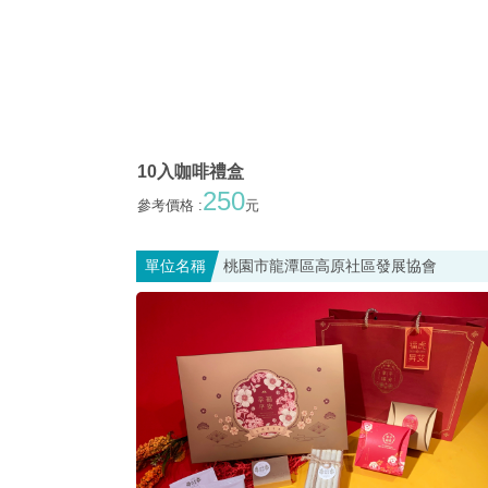
10入咖啡禮盒
250
參考價格 :
元
單位名稱
桃園市龍潭區高原社區發展協會