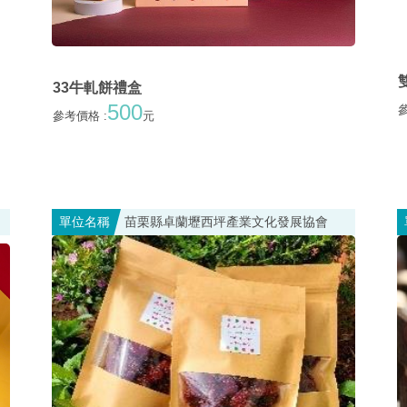
33牛軋餅禮盒
500
參
參考價格 :
元
單位名稱
苗栗縣卓蘭壢西坪產業文化發展協會