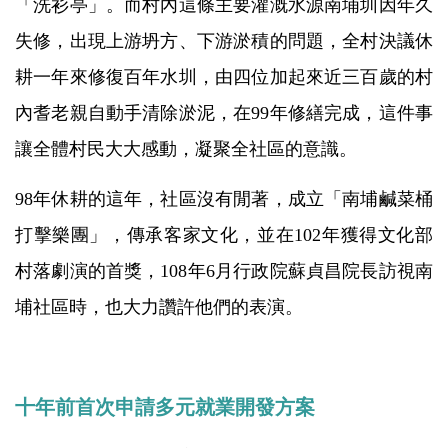
「洗衫亭」。而村內這條主要灌溉水源南埔圳因年久
失修，出現上游坍方、下游淤積的問題，全村決議休
耕一年來修復百年水圳，由四位加起來近三百歲的村
內耆老親自動手清除淤泥，在99年修繕完成，這件事
讓全體村民大大感動，凝聚全社區的意識。
98年休耕的這年，社區沒有閒著，成立「南埔鹹菜桶
打擊樂團」，傳承客家文化，並在102年獲得文化部
村落劇演的首獎，108年6月行政院蘇貞昌院長訪視南
埔社區時，也大力讚許他們的表演。
十年前首次申請多元就業開發方案