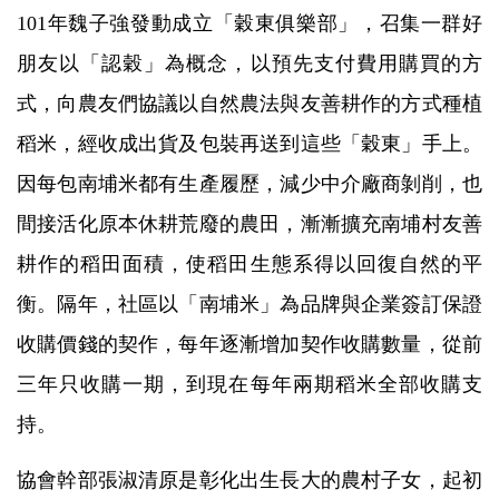
101年魏子強發動成立「穀東俱樂部」，召集一群好
朋友以「認穀」為概念，以預先支付費用購買的方
式，向農友們協議以自然農法與友善耕作的方式種植
稻米，經收成出貨及包裝再送到這些「穀東」手上。
因每包南埔米都有生產履歷，減少中介廠商剝削，也
間接活化原本休耕荒廢的農田，漸漸擴充南埔村友善
耕作的稻田面積，使稻田生態系得以回復自然的平
衡。隔年，社區以「南埔米」為品牌與企業簽訂保證
收購價錢的契作，每年逐漸增加契作收購數量，從前
三年只收購一期，到現在每年兩期稻米全部收購支
持。
協會幹部張淑清原是彰化出生長大的農村子女，起初