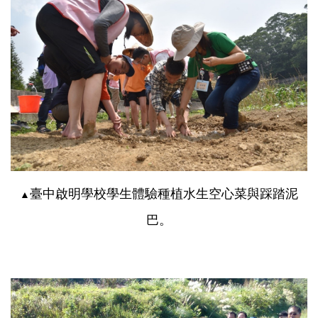
臺中啟明學校學生體驗種植水生空心菜與踩踏泥
▲
巴。