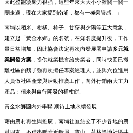
因此整體凝聚力很強，這些年來大大小小難關一關一
關走過，現在大家提到南埔，都有一種榮譽感。」
南埔以稻米、柑橘、柿子、甘藷與夕陽等五大意象，
建立起「黃金水鄉」的名號，在知名度提升後，工作
量日益增加，因此協會決定再次向發展署申請
多元就
業開發方案
，提供就業機會給失業者，同時找回已搬
離社區的魏子強再次擔任專案經理人，並與六位進用
人員做社區產業與活動推廣工作，向外行銷兩大主力
產品：稻米與自行開發的桶柑餅。
黃金水鄉國內外串聯 期待土地永續發展
藉由農村再生與推廣，南埔社區結交了不少各地的農
村朋友，不僅串聯附近峨眉、寶山、芎林等地社區共