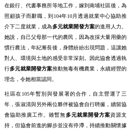
在銀行、代書事務所等地工作，嫁到南埔社區後，為
照顧孩子而辭職，到104年10月透過就業中心協助推
介下二度就業，成為
多元就業開發方案
的進用人力。
她說，自己父母那一代的農民，因為改採大量用藥的
慣行農法，年紀漸長後，身體紛紛出現問題，這讓她
對人、環境與土地的感受非常深刻。因此協會透過執
行
多元就業開發方案
推動無毒有機農業，永續經營的
理念，令她相當認同。
社區在105年暫別與發展署的合作，自主營運了三
年，張淑清與另外兩位夥伴被協會自行聘僱，續留協
會協助推廣工作。雖暫無
多元就業開發方案
資源支
持，但協會前進的腳步並沒有停滯，持續推動關懷據