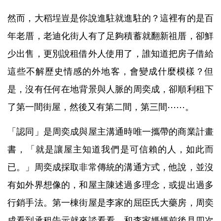
然而，大稻埕豈是你說進駐就進駐的？這裡有的是百
年老厝，老迪化街人有了足夠積蓄就翻新祖厝，卻鮮
少出售，更別說租借外人使用了，誰知道把房子借給
這些不解歷史情感的外地客，會變成什麼模樣？但
是，沒有任何在地背景與人脈的周奕成，卻順利租下
了第一間街屋，然後又有第二間，第三間
⋯⋯
。
「認同」是周奕成與屋主溝通時唯一攜帶的商業計畫
書，「就是讓屋主知道我們是可信賴的人，如此而
已。」周奕成採取非常傳統的溝通方式，他說，並沒
有如外界想像的，和屋主陳述過多理念，或提出過多
行銷手法。第一棟街屋是李家的屈臣氏大藥房，周奕
成看到承租告示就來談看看，和李家媽媽前後見四次