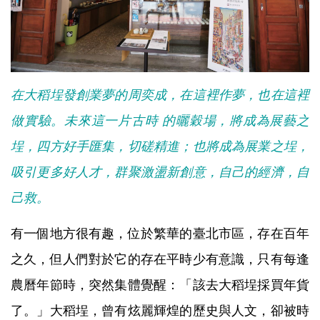
在大稻埕發創業夢的周奕成，在這裡作夢，也在這裡
做實驗。未來這一片古時 的曬穀場，將成為展藝之
埕，四方好手匯集，切磋精進；也將成為展業之埕，
吸引更多好人才，群聚激盪新創意，自己的經濟，自
己救。
有一個地方很有趣，位於繁華的臺北市區，存在百年
之久，但人們對於它的存在平時少有意識，只有每逢
農曆年節時，突然集體覺醒：「該去大稻埕採買年貨
了。」大稻埕，曾有炫麗輝煌的歷史與人文，卻被時