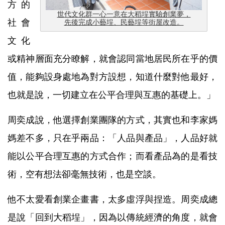
方的
世代文化群一心一意在大稻埕實驗創業夢，
社會
先後完成小藝埕、民藝埕等街屋改造。
文化
或精神層面充分瞭解，就會認同當地
居民所在乎的價
值，能夠設身處地為對方設想，知道什麼對他最好，
也就是說，一切建立在公平合理與互惠的基礎上。」
周奕成說，他選擇創業團隊的方式，其實也和李家媽
媽差不多，只在乎兩品：「人品與產品」，人品好就
能以公平合理互惠的方式合作；而看產品為的是看技
術，空有想法卻毫無技術，也是空談。
他不太愛看創業企畫書，太多虛浮與捏造。周奕成總
是說「回到大
稻埕」，因為以傳統經濟的角度，就會