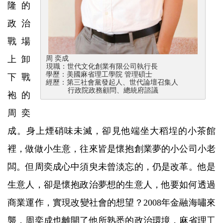
隆的
政治
戰場
上卸
周 奕成
現職：世代文化創業有限公司執行長
學歷：美國麻省理工學院 管理碩士
下戰
經歷：第三社會黨發起人、世代論壇召集人
行政院政務顧問、總統府諮議
袍的
周奕
成。身上煙硝味未滅，卻見他端坐大稻埕的小茶館
裡，做做小生意，往來皆是懷抱創業夢的小公司小老
闆。但周奕成心中須臾未曾淡忘的，仍是改革。他是
生意人，卻是懷抱政治夢想的生意人，他要如何透過
商業運作，實現改變社會的想望？2008年金融海嘯來
襲，周奕成也離開了他所熟悉的政治環境，麻省理工