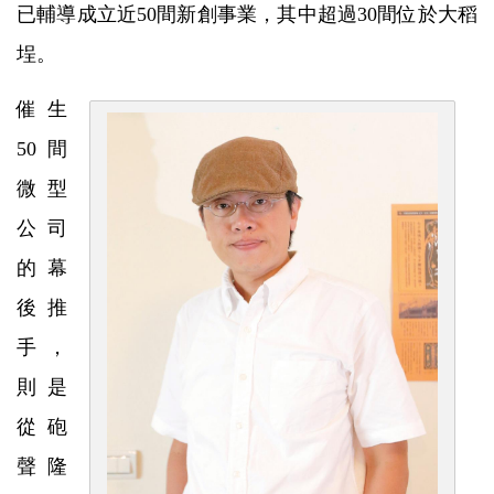
已輔導成立近50間新創事業，其中超過30間位於大稻
埕。
催生
50間
微型
公司
的幕
後推
手，
則是
從砲
聲隆