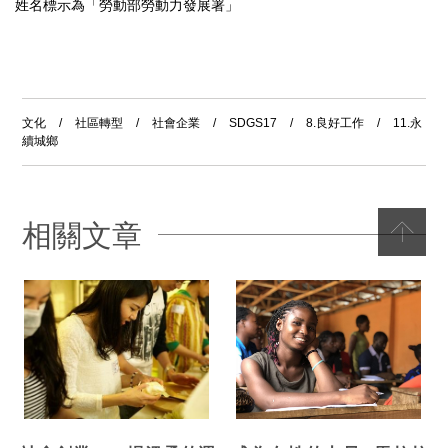
姓名標示為「勞動部勞動力發展署」
文化
/
社區轉型
/
社會企業
/
SDGS17
/
8.良好工作
/
11.永
續城鄉
相關文章