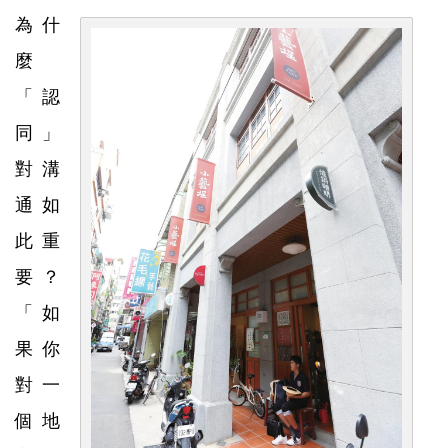
為什
麼
「認
同」
對溝
通如
此重
要？
「如
果你
對一
個地