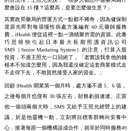
麼會設在 15 樓？這麼高，是要怎麼做生意？」
其實政昇藥局的營運方式一點都不稀奇，因為健保制
度原先即對每張慢性病處方箋編有 60 元藥師服務
費，iHealth 便從這裡一點一滴積聚所需的資源。此番
巧思很快引起日本最大長期照護資訊公司
SMS（Senior Marketing System）的注意，打算入股
投資，不過王照允一口回絕了，「老實說我拿他的錢
根本不知道怎麼用，因為我還沒確定這套商業模式走
不走得下去，不敢貿然接受人家的資金。」
回顧 iHealth 開業第一個月時，處方箋不過 5、6 張，
之後每個月也僅有 30 張左右，財務虧損連連。正當
他一個頭兩個大時，SMS 又給予王照允經營上的建
議，於是他靈機一動，立刻將目標客群轉向安養中
心，接著每跟一個機構談成合作，就等於同時服務49