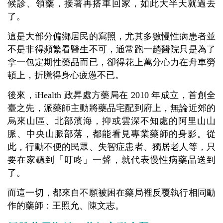
候診、領藥，接著再搭車回家，如此大半天就過去
了。
這是大部分偏鄉居民的寫照，尤其多數慢性病患者並
不是非得頻繁看醫生不可，通常跑一趟醫院只是為了
拿一包定期性藥品而已，卻得花上萬分心力在舟車勞
頓上，折騰得身心疲憊不已。
後來，iHealth 政昇處方藥局在 2010 年成立，首創全
臺之先，派藥師主動將藥品宅配到府上，無論近郊的
烏來山區、北部濱海，抑或雲深不知處的阿里山山
脈、中央山脈部落，都能看見專業藥師的身影。從
此，行動不便的民眾、失智症患者、獨居老人等，只
要在家聽到「叮咚」一聲，就代表慢性病藥品送到
了。
而這一切，都來自不願被困在藥局裡反覆執行相同動
作的藥師：王照允、陳文志。