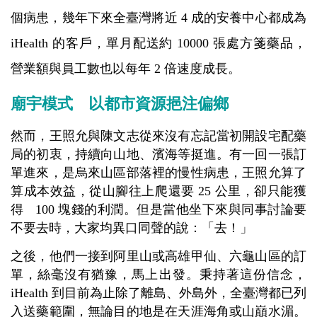
個病患，幾年下來全臺灣將近 4 成的安養中心都成為
iHealth 的客戶，單月配送約 10000 張處方箋藥品，
營業額與員工數也以每年 2 倍速度成長。
廟宇模式 以都市資源挹注偏鄉
然而，王照允與陳文志從來沒有忘記當初開設宅配藥
局的初衷，持續向山地、濱海等挺進。有一回一張訂
單進來，是烏來山區部落裡的慢性病患，王照允算了
算成本效益，從山腳往上爬還要
25 公里
，卻只能獲
得 100 塊錢的利潤。但是當他坐下來與同事討論要
不要去時，大家均異口同聲的說：「去！」
之後，他們一接到阿里山或高雄甲仙、六龜山區的訂
單，絲毫沒有猶豫，馬上出發。秉持著這份信念，
iHealth 到目前為止除了離島、外島外，全臺灣都已列
入送藥範圍，無論目的地是在天涯海角或山巔水湄。