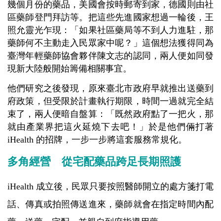
幾個月份的藥品，美國會按時郵寄到家，德國則由社
區藥師登門拜訪等。把這些先進國家想過一輪後，王
照允靈光乍現：「如果社區藥局等不到人力進駐，那
藥師何不主動走入民眾家中呢？」這個想法獲得同為
臺灣年輕藥師協會夥伴陳文志的認同，兩人便如同發
現新大陸般開始籌備相關事宜。
他們研究之後發現，原來臺北市政府早就推出送藥到
府政策，但受限於計畫執行期限，時間一過就完全結
束了，兩人便暗自盤算：「既然政府點了一把火，那
就由產業界把這火延燒下去吧！」於是他們倆打著
iHealth 的招牌，一步一步將這套服務常規化。
多角經營 從宅配藥品跨足長期照護
iHealth
成立後，民眾只要按照醫師開立的處方箋打電
話、傳真或拍照傳送進來，藥師就會在指定時間內配