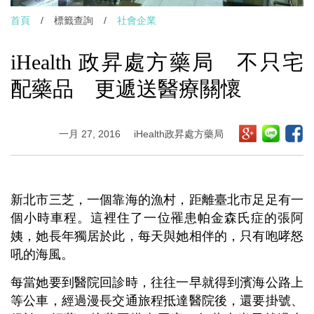
首頁
/
標籤查詢
/
社會企業
iHealth 政昇處方藥局 不只宅
配藥品 更遞送醫療關懷
一月 27, 2016
iHealth政昇處方藥局
新北市三芝，一個靠海的漁村，距離臺北市足足有一
個小時車程。這裡住了一位罹患帕金森氏症的張阿
姨，她長年獨居於此，每天與她相伴的，只有咆哮怒
吼的海風。
每當她要到醫院回診時，往往一早就得到濱海公路上
等公車，經過漫長交通旅程抵達醫院後，還要掛號、