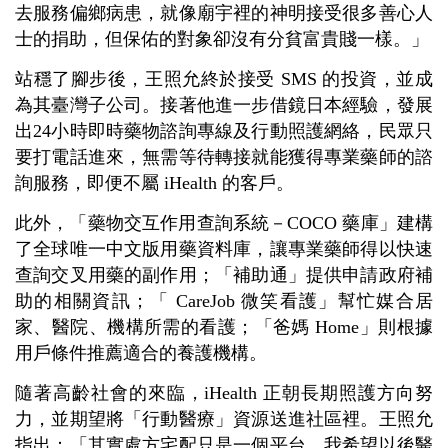
去服務偏鄉病患，就像廟宇裡的神明接受很多善心人
士的捐助，但保佑的對象卻沒有分貧富貴賤一樣。」
站穩了腳步後，王照允終於接受 SMS 的投資，並成
為其臺灣子公司。接著他進一步借鏡日本經驗，發展
出24小時即時藥物諮詢專線及行動照護網絡，民眾只
要打電話進來，無需等待轉接就能獲得專業藥師的諮
詢服務，即便不屬 iHealth 的客戶。
此外，「藥物交互作用查詢系統－COCO 藥庫」建構
了全球唯一中文版用藥資料庫，讓專業藥師得以快速
查詢交叉用藥的副作用；「補助通」提供申請政府補
助的相關資訊；「 CareJob 微笑看護」幫忙媒合居
家、醫院、機構所需的看護；「爸媽 Home」則根據
用戶條件推薦適合的養護機構。
隨著高齡社會的來臨，iHealth 正朝長期照護方向努
力，並期望將「行動醫療」資源送進社區裡。王照允
指出：「其實處方宅配只是一個平台，我希望以後醫