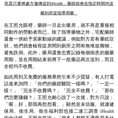
民眾只要將處方箋傳送到iHealth，藥師就會在指定時間內送
藥到府並指導用藥
。
在王照允眼裡，藥師一旦走出藥房，就不再是重複相
同動作的勞動者而已。除了指導藥物之外，宅配藥師
還會一併給予居家動線的建議，例如對方若有暈眩症
狀，他們就會檢視從房間到廁所之間有無堆放雜物，
避免跌倒。此外，藥局還會忠實記錄每個病患的服藥
周期，並在周期結束前將下一批藥品再次送到，而且
全程均不收費。
如此周到又免費的服務果然引來不少質疑，有人打電
話進來詢問：「你們的藥跟醫院一樣嗎？」「一定一
樣！」「完全不收費嗎？」「完全不收費！」「那你
們怎麼賺錢？」王照允耐心說了一次後，對方只說：
「喔，好，那我再想想看。」顯然並未信服。就連健
保局、衛生局、衛生福利部也接二連三調查 iHealth
的合法性，王照允笑說：「很多人都想不通藥局為什