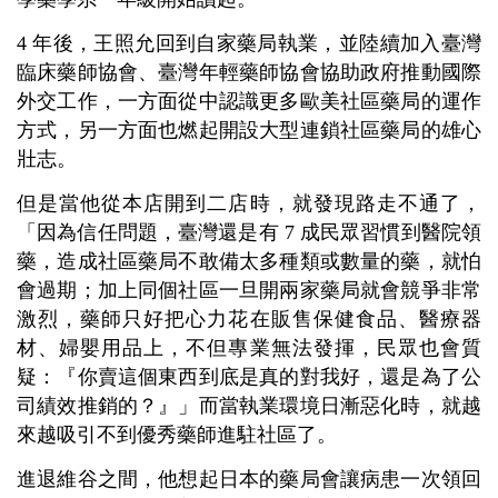
4 年後，王照允回到自家藥局執業，並陸續加入臺灣
臨床藥師協會、臺灣年輕藥師協會協助政府推動國際
外交工作，一方面從中認識更多歐美社區藥局的運作
方式，另一方面也燃起開設大型連鎖社區藥局的雄心
壯志。
但是當他從本店開到二店時，就發現路走不通了，
「因為信任問題，臺灣還是有 7 成民眾習慣到醫院領
藥，造成社區藥局不敢備太多種類或數量的藥，就怕
會過期；加上同個社區一旦開兩家藥局就會競爭非常
激烈，藥師只好把心力花在販售保健食品、醫療器
材、婦嬰用品上，不但專業無法發揮，民眾也會質
疑：『你賣這個東西到底是真的對我好，還是為了公
司績效推銷的？』」而當執業環境日漸惡化時，就越
來越吸引不到優秀藥師進駐社區了。
進退維谷之間，他想起日本的藥局會讓病患一次領回