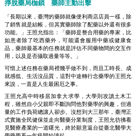
掙脫藥局枷鎖 藥師主動出擊
「長期以來，臺灣的藥師就像便利商店店員一樣，除
了銷售就是結帳，但其實藥師除了配藥以外還有很多
功能。」王照允指出：「藥師是整合用藥的專家，比
如患者除了吃西藥外，可能還會服用中藥或健康食
品，藥師最基本的任務就是評估不同藥物間的交互作
用，以及是否攝取過量等等。」
可惜上述任務在藥局裡幾乎做不到，而且工時長、成
就感低、生活沒品質，這對中途轉行念藥學的王照允
來說，一直是人生最困厄之事。
王照允高中時移居加拿大求學，大學則攻讀土木工
程，雖然自小父親即不斷詢問他對藥學的興趣，但過
量的工作負荷總讓人卻步。沒想到大三那年，臺灣正
式實施全民健保並走向醫藥分業制度，王照允彷彿看
見醫療產業的一道曙光，終於願意返台從臺北醫學大
學藥學系一年級開始讀起。