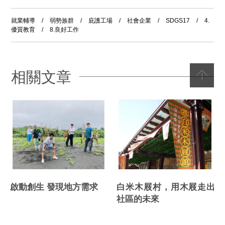
就業輔導
/
弱勢族群
/
庇護工場
/
社會企業
/
SDGS17
/
4.
優質教育
/
8.良好工作
相關文章
啟動創生 發現地方需求
白米木屐村，用木屐走出
社區的未來