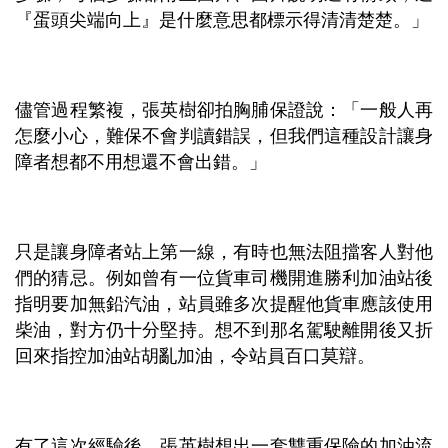
『蛋頭尖端向上』是什麼意思都標示得清清楚楚。」
儘管過程繁複，張英樹卻拍胸脯保證說：「一般人再
怎麼小心，難保不會判讀錯誤，但我們這種設計讓身
障者想都不用想還不會出錯。」
只是讓身障者站上第一線，有時也無法阻擋客人對他
們的猜忌。例如曾有一位貨車司機開進勝利加油站後
指明要加無鉛汽油，站員雖多次提醒他貨車應該使用
柴油，對方仍十分堅持。想不到那名駕駛離開後又折
回來指控加油站胡亂加油，令站員百口莫辯。
有了這次經驗後，張英樹想出一套雙重保險的加油流