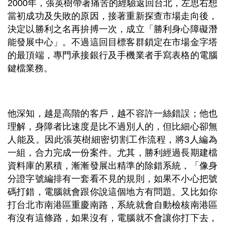
2000
年，張英樹帶著痛苦的經驗返回台北，左思右想
當初成功及失敗的原因，接著重新探查市場走向後，
決定以勝利之名再拚搏一次，成立「勝利身心障礙潛
能發展中心」。不過這回目標客群鎖定在市場金字塔
的最頂端，專門承接銀行及手機業者手寫表格的電腦
鍵檔業務。
他深知，越是高階的客戶，越不容許一絲錯誤；他也
理解，身障者比速度是比不過別人的，但比細心卻無
人能及。因此張英樹細密切割工作流程，將3人編為
一組，合力完成一份案件。尤其，勝利經過長期建檔
資料庫的累積，漸漸發展出精準的除錯系統，「像身
分證字號編排有一套看不見的規則，如果不小心把號
碼打錯，電腦就會跟你說這個地方有問題。又比如你
打台北市南港區重慶南路，系統就會自動檢核南港區
有沒有這條路，如果沒有，電腦就不會讓你打下去，