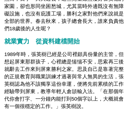
家園，卻也形同坐困愁城，尤其當時外邊既沒有無障
礙設施，也沒有庇護工場，勝利之家對他們來說就是
全部的世界。春去秋來，孩子總會長大，誰來負責他
們18歲後的人生呢？
就業實力 從資料建檔開始
1989
年時，張英樹已經是公司裡頗具份量的主管，但
想起屏東那群孩子，心裡總是惴惴不安，思索再三後
就辭去工作來到屏東勝利之家。思及自己是靠著完整
的正規教育與職業訓練才過著與常人無異的生活，張
英樹認為他不該獨享這份幸運，便將先前累積的工作
經驗帶到屏東，教導年輕人倉頡輸入法。「在那個年
代你會打字、一分鐘內能打到50個字以上，大概就會
有一個很穩定的工作。」張英樹說。