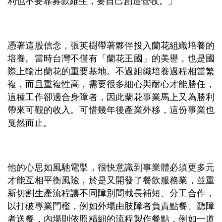
利也不要靠募款維生，要自己創造營收。」
憑著這股信念，張英樹帶著夥伴投入蘭花組織培養的
培養。當時台灣不僅有「蘭花王國」的美譽，也是國
際上輸出蘭花的重要基地。不過組織培養過程相當繁
複，而且重複性高，需要很多細心與耐心才能勝任，
這種工作卻適合身障者，因此蘭花事業馬上又為勝利
帶來可觀的收入。可惜幾年後產業外移，這份事業也
戛然而止。
他的心思如風馳電掣，很快意識到事業體必須更多元
才能互相平衡風險，於是又開發了餐飲服務業，並重
新切割生產流程讓不同障別間截長補短、分工合作，
以打破專業門檻，例如外場由肢障者負責點餐、聽障
者送餐，內場則依照精細的流程製作餐點，例如一道