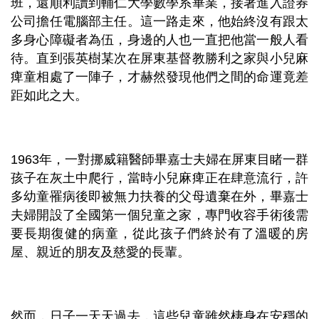
班，還順利讀到輔仁大學數學系畢業，接著進入證券
公司擔任電腦部主任。這一路走來，他始終沒有跟太
多身心障礙者為伍，身邊的人也一直把他當一般人看
待。直到張英樹某次在屏東基督教勝利之家與小兒麻
痺童相處了一陣子，才赫然發現他們之間的命運竟差
距如此之大。
1963
年，一對挪威籍醫師畢嘉士夫婦在屏東目睹一群
孩子在灰土中爬行，當時小兒麻痺正在肆意流行，許
多幼童罹病後即被無力扶養的父母遺棄在外，畢嘉士
夫婦開設了全國第一個兒童之家，專門收容手術後需
要長期復健的病童，從此孩子們終於有了溫暖的房
屋、親近的朋友及慈愛的長輩。
然而，日子一天天過去，這些兒童雖然棲身在安穩的