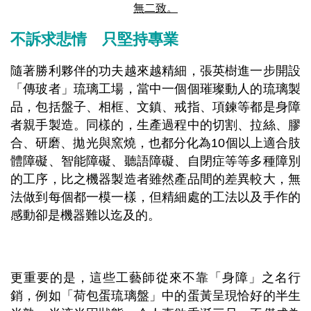
無二致。
不訴求悲情 只堅持專業
隨著勝利夥伴的功夫越來越精細，張英樹進一步開設
「傳玻者」琉璃工場，當中一個個璀璨動人的琉璃製
品，包括盤子、相框、文鎮、戒指、項鍊等都是身障
者親手製造。同樣的，生產過程中的切割、拉絲、膠
合、研磨、拋光與窯燒，也都分化為10個以上適合肢
體障礙、智能障礙、聽語障礙、自閉症等等多種障別
的工序，比之機器製造者雖然產品間的差異較大，無
法做到每個都一模一樣，但精細處的工法以及手作的
感動卻是機器難以迄及的。
更重要的是，這些工藝師從來不靠「身障」之名行
銷，例如「荷包蛋琉璃盤」中的蛋黃呈現恰好的半生