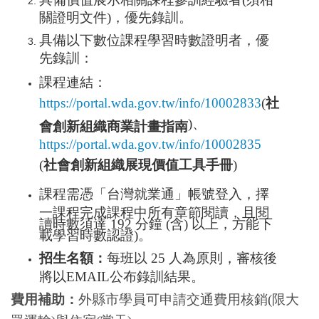
關證明文件)，優先錄訓。
具備以下數位課程學習時數證明者，優
先錄訓：
課程連結：
https://portal.wda.gov.tw/info/10002833
(
社
)
、
會創新組織商業計畫指南
https://portal.wda.gov.tw/info/10002835
(
社會創新組織展現價值工具手冊
)
課程需憑「台灣就業通」帳號登入，擇
一課程完成課程中所有章節閱讀，且閱
讀時數須達 192 分鐘 (含) 以上，方能下
載學習時數認證)。
招生名額：
每班以 25 人為原則，審核後
將以EMAIL公布錄訓結果。
費用補助：
外縣市學員可申請交通費用核銷(限大