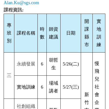
Alan.Ku@sgs.com
課程資訊:
開
實
專
時
師資
課
地
班
課程名稱
日期
數
建議
縣
訓
別
市
練
胡哲
慢
永續發展
6
5/26(
二)
生
飛
三
兒
場域
社
實地訓練
6
5/27(
三)
講者
新
會
竹
企
社創組織