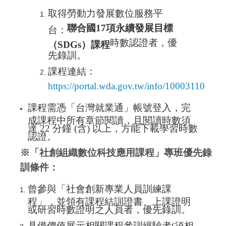
取得勞動力發展數位服務平
聯合國17項永續發展目標
台：
時數認證者，優
（SDGs）課程
先錄訓。
課程連結：
https://portal.wda.gov.tw/info/10003110
課程需憑「台灣就業通」帳號登入，完
成課程中所有章節閱讀，且閱讀時數須
達 22 分鐘 (含) 以上，方能下載學習時數
認證。
※「
社創組織數位科技應用課程
」專班優先錄
訓條件：
曾參與「社會創新專業人員訓練課
程」，並領有課程結訓證書、上課證明
或研習時數證明之人員者，優先錄訓。
具備價值展示相關課程參訓經驗者(須相