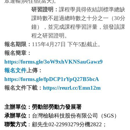
眾運輸)與住宿(當天)。
研習證明：
課程學員得依結訓標準總缺
課時數不超過總時數之十分之一（30分
鐘），並完成課程學習評量，頒發該課
程之研習證明。
報名期限：
115
年4月27日 下午5點截止。
報名簡章：
https://forms.gle/3oW9xhVKNSauGawz9
報名文件
上傳：
https://forms.gle/fpDCP1rYpQ27B5bcA
報名文件下載：
https://reurl.cc/Emn12m
主辦單位：勞動部勞動力發展署
承辦單位：
台灣檢驗科技股份有限公司（SGS）
聯繫方式
：顧先生02-22993279分機2822；