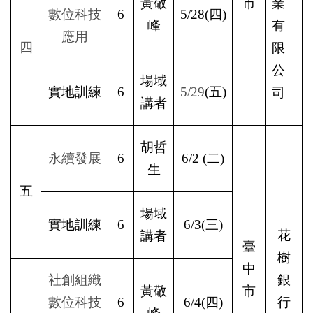
黃敬
市
業
數位科技
6
5/28(
四)
峰
有
應用
四
限
公
場域
實地訓練
6
5/29
(
五)
司
講者
胡哲
永續發展
6
6/2 (
二)
生
五
場域
實地訓練
6
6/3(
三)
花
講者
臺
樹
中
社創組織
銀
黃敬
市
數位科技
6
6/4(
四)
行