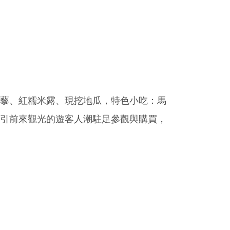
紅藜、紅糯米露、現挖地瓜，特色小吃：馬
引前來觀光的遊客人潮駐足參觀與購買，