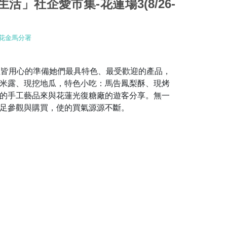
活」社企愛市集-花蓮場3(8/26-
花金馬分署
位皆用心的準備她們最具特色、最受歡迎的產品，
米露、現挖地瓜，特色小吃：馬告鳳梨酥、現烤
的手工藝品來與花蓮光復糖廠的遊客分享。無一
足參觀與購買，使的買氣源源不斷。