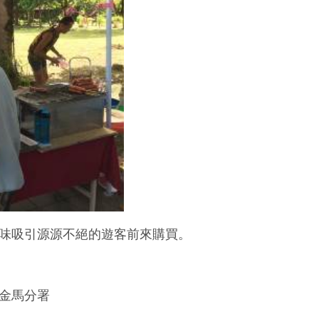
味吸引源源不絕的遊客前來購買。
金馬分署