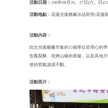
活動日期：
106年08月26、27日(六、日)11:0
活動地點：
花蓮光復糖廠冰品部旁(花蓮縣
活動內容：
此次光復糖廠市集的15個單位皆用心的
告鳳梨酥、現烤山豬肉香腸，以及具地方
使的買氣源源不斷。
活動照片：