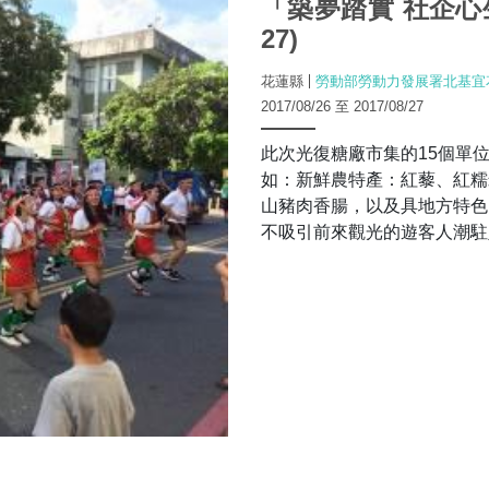
「築夢踏實 社企心生
27)
花蓮縣
勞動部勞動力發展署北基宜
2017/08/26 至 2017/08/27
此次光復糖廠市集的15個單
如：新鮮農特產：紅藜、紅糯
山豬肉香腸，以及具地方特色
不吸引前來觀光的遊客人潮駐