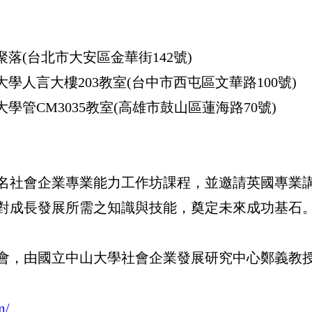
於社企聚落(台北市大安區金華街142號)
 於逢甲大學人言大樓203教室(台中市西屯區文華路100號)
 於中山大學管CM3035教室(高雄市鼓山區蓮海路70號)
名社會企業專業能力工作坊課程，並邀請英國專業
對成長發展所需之知識與技能，奠定未來成功基石
會，由國立中山大學社會企業發展研究中心鄭義教
m/