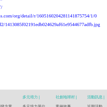
T/
ss.com/org/detail/r/1605160204281141875754/1/0
oad2/1413085f02191edb024629af61e9544677adfb.jpg
多元培力 |
社創地球村 |
活動訊息 |
開發方案
多元培力單位
案例故事
近期活動