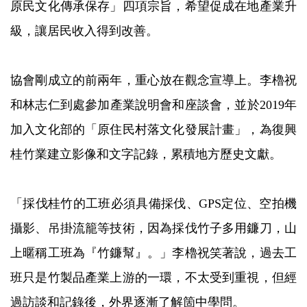
原民文化傳承保存」四項宗旨，希望促成在地產業升
級，讓居民收入得到改善。
協會剛成立的前兩年，重心放在觀念宣導上。李櫓祝
和林志仁到處參加產業說明會和座談會，並於2019年
加入文化部的「原住民村落文化發展計畫」，為復興
桂竹業建立影像和文字記錄，累積地方歷史文獻。
「採伐桂竹的工班必須具備採伐、GPS定位、空拍機
攝影、吊掛流籠等技術，因為採伐竹子多用鐮刀，山
上暱稱工班為『竹鐮幫』。」李櫓祝笑著說，過去工
班只是竹製品產業上游的一環，不太受到重視，但經
過訪談和記錄後，外界逐漸了解箇中學問。