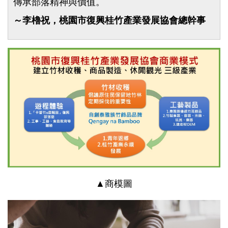
傳承部落精神與價值。
～李櫓祝，桃園市復興桂竹產業發展協會總幹事
▲商模圖