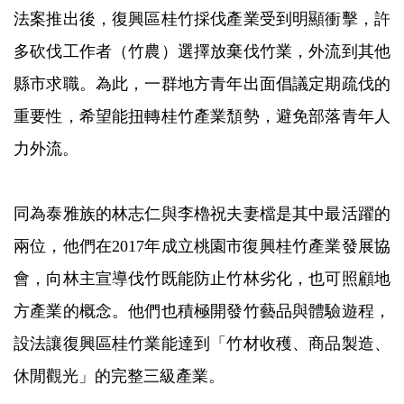
法案推出後，復興區桂竹採伐產業受到明顯衝擊，許
多砍伐工作者（竹農）選擇放棄伐竹業，外流到其他
縣市求職。為此，一群地方青年出面倡議定期疏伐的
重要性，希望能扭轉桂竹產業頹勢，避免部落青年人
力外流。
同為泰雅族的林志仁與李櫓祝夫妻檔是其中最活躍的
兩位，他們在2017年成立桃園市復興桂竹產業發展協
會，向林主宣導伐竹既能防止竹林劣化，也可照顧地
方產業的概念。他們也積極開發竹藝品與體驗遊程，
設法讓復興區桂竹業能達到「竹材收穫、商品製造、
休閒觀光」的完整三級產業。