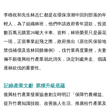
李櫓祝和先生林志仁都是在環保浪潮中回到部落的年
輕人，為了組織林班，他們申請政府青年貸款，投資
數百萬元購置26噸大卡車。豈料，林班榮景只是曇花
一現，正當事業起飛之際，政府推出《原住民保留地
禁伐補償及造林回饋條例》，伐竹業再度重挫，夫妻
倆不願復興桂竹產業就此消失，決定到處奔走、倡議
逐林砍伐的重要性。
記錄產業文獻 累積升級底蘊
復興桂竹產業發展協會創立時明訂「保障竹農權益、
提升竹農知識技能、改善族人生活、推廣桂竹產業及