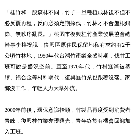
「桂竹和一般森林不同，竹子一旦種植成林後不但不
必反覆再種，反而必須定期採伐，竹林才不會盤根錯
節、無秩序亂長。」桃園市復興桂竹產業發展協會總
幹事李櫓祝說，復興區原住民保留地私有林約有2千
公頃竹林地，1950年代台灣竹產業全盛時期，伐竹工
班可說是盛況空前。直至1970年代，竹材逐漸被塑
膠、鋁合金等材料取代，復興區竹業也跟著沒落。家
鄉沒工作，年輕人力大舉外流。
2000年前後，環保意識抬頭，竹製品再度受到消費者
青睞，復興桂竹業亦現曙光，青年終於有機會回鄉加
入工班。