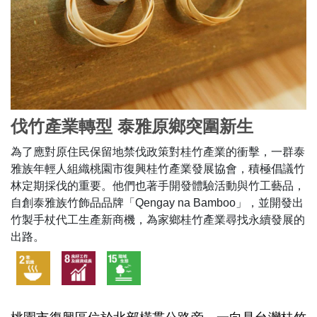
伐竹產業轉型 泰雅原鄉突圍新生
為了應對原住民保留地禁伐政策對桂竹產業的衝擊，一群泰
雅族年輕人組織桃園市復興桂竹產業發展協會，積極倡議竹
林定期採伐的重要。他們也著手開發體驗活動與竹工藝品，
自創泰雅族竹飾品品牌「Qengay na Bamboo」，並開發出
竹製手杖代工生產新商機，為家鄉桂竹產業尋找永續發展的
出路。