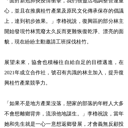
「面對新冠肺炎疫情衝擊，我們很靈活地調整營運重
心，並且在推廣桂竹產業及原民文化傳承保存的倡議
上，達到初步效果。」李櫓祝說，復興區的部分林主
開始發現竹林荒廢太久反而更難恢復乾淨、漂亮的面
貌，現在紛紛主動邀請工班採伐桂竹。
展望未來，協會也積極往自給自足的目標邁進，在
2021年成立合作社，號召有共識的林主加入，提升復
興桂竹產業競爭力。
「如果不是地方產業沒落，戀家的部落的年輕人大多
不會想離鄉背井，流浪他地謀生。」李櫓祝說，當年
她和先生就是一心一意想返鄉發展，才會義無反顧投