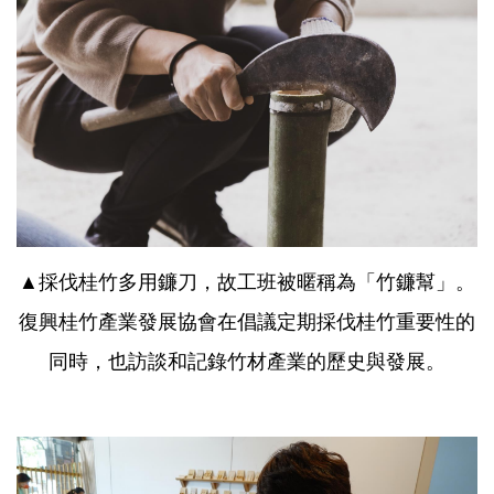
▲採伐桂竹多用鐮刀，故工班被暱稱為「竹鐮幫」。
復興桂竹產業發展協會在倡議定期採伐桂竹重要性的
同時，也訪談和記錄竹材產業的歷史與發展。