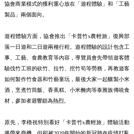
協會商業模式的獲利重心放在「遊程體驗」和「工藝
製品」兩個面向。
遊程體驗方面，協會推出「卡普竹x農輕旅」復興部
落一日遊和二日遊兩種行程。遊程體驗的設計包含工
事、工藝、食農教育等內容，導覽員會先帶領遊客體
驗伐竹工班的砍竹、拉竹、挖竹筍等勞務，再教遊客
如何製作竹食器和竹藝童玩，最後大家一起釀製小米
酒，烹煮竹筒飯、香蕉糕、小米醃肉等泰雅族傳統食
材，參加者迴響頗為熱烈。
原先，李櫓祝特別看好「卡普竹x農輕旅」體驗活動
將帶來商機，但卻被2020年開始的新冠肺炎疫情打亂