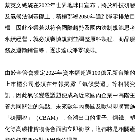
蔡英文總統在2022年世界地球日宣布，將於科技研發
及氣候法制基礎上，積極部署2050年達到淨零排放目
標。因此企業若以符合國際趨勢及國內法制規範思考
永續經營，就必須審慎規劃並調整原料製程、商品服
務及運輸銷售等，逐步達成淨零碳排。
由於金管會規定2024年資本額超過100億元新台幣的
上市櫃公司必須在年報揭露「氣候變遷」等相關資
訊，因此氣候變遷議題便成為近來國內企業中高階主
管共同關注的焦點。未來數年內美國及歐盟即將實施
「碳關稅」（CBAM），台灣出口的電子、鋼鐵、塑
化等高碳排貨物將會面臨立即衝擊，這都將是相關產