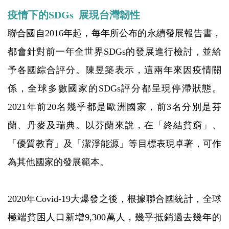
疫情下的SDGs 展現台灣韌性
聯合國自2016年起，每年所公布的永續發展報告書，
都會針對前一年全世界SDGs的發展進行檢討，並給
予各國綜合評分。陳昱築表示，這兩年來因疫情關
係，全球多數國家的SDGs評分都呈現停滯狀態。
2021年前20名幾乎都是歐洲國家，前3名分別是芬
蘭、丹麥及瑞典。以芬蘭來說，在「終結貧窮」、
「優質教育」及「潔淨能源」等目標表現卓著，可作
為其他國家的發展範本。
2020年Covid-19大爆發之後，根據聯合國統計，全球
極端貧困人口新增9,300萬人，幾乎抵銷過去幾年的