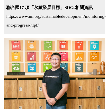
聯合國17 項「永續發展目標」SDGs相關資訊
https://www.un.org/sustainabledevelopment/monitoring-
and-progress-hlpf/