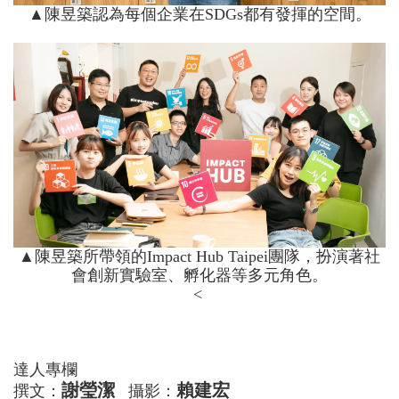
▲陳昱築認為每個企業在SDGs都有發揮的空間。
▲陳昱築所帶領的Impact Hub Taipei團隊，扮演著社
會創新實驗室、孵化器等多元角色。
<
達人專欄
謝瑩潔
賴建宏
撰文：
攝影：