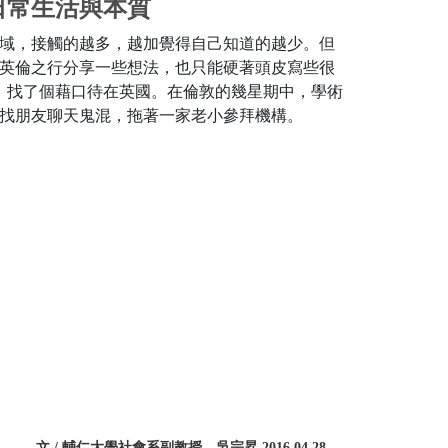
日常生活與本質
域，接觸的越多，越加覺得自己知道的越少。但
英倫之行分享一些想法，也只能硬著頭皮寫些很
天，找了個藉口待在英國。在倫敦的幾星期中，學術
找朋友聊天鬼混，拖著一家老小參拜機構。
文 / 輔仁大學社會系副教授 吳宗昇 2016.04.28