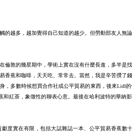
的越多，越加覺得自己知道的越少。但勞動部友人無論
在倫敦的幾星期中，學術上實在沒有什麼長進，多半是
易香蕉和咖啡，天天吃、常常去。當然，我是辛苦攢了
多數時候想買合作社或公平貿易的東西，後來Lidl的低價商品
易香蕉和紅茶，象徵性的聊表心意。最後在哈利波特的華納
度實在有限，包括大誌雜誌一本、公平貿易香蕉數十根