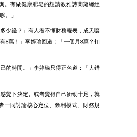
她諮詢。有做健康肥皂的想請教雅詩蘭黛總經
聊。」
我多少錢？」有人看不懂財務報表，成天嚷
有8萬！」李婷瑜回道：「一個月8萬？扣
自己的時間。」李婷瑜只得正色道：「大錯
用感覺下決定。或者覺得自己衝勁十足，就
者一同討論核心定位、獲利模式、財務規