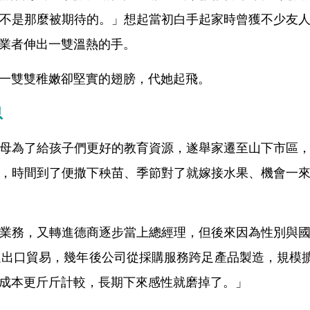
不是那麼被期待的。」想起當初白手起家時曾獲不少友
業者伸出一雙溫熱的手。
一雙雙稚嫩卻堅實的翅膀，代她起飛。
息
母為了給孩子們更好的教育資源，遂舉家遷至山下市區
，時間到了便撒下秧苗、季節對了就嫁接水果、機會一
業務，又轉進德商逐步當上總經理，但後來因為性別與
進出口貿易，幾年後公司從採購服務跨足產品製造，規模擴
成本更斤斤計較，長期下來感性就磨掉了。」