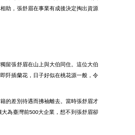
人相助，張舒眉在事業有成後決定掏出資源
，獨留張舒眉在山上與大伯同住。這位大伯
來即阡插蘭花，日子好似在桃花源一般，令
國籍的差別待遇而拂袖離去。當時張舒眉才
大為臺灣前500大企業，想不到張舒眉卻