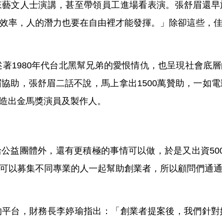
來藝文人士演講，甚至帶領員工進場看表演。張舒眉還早
效率，人的潛力也要在自由裡才能發揮。」除卻這些，
描述著1980年代台北黑幫兄弟的愛恨情仇，也呈現社會底
協助，張舒眉二話不說，馬上拿出1500萬贊助，一如
造出金馬獎演員及製作人。
公益團體外，還有更積極的事情可以做，於是又出資50
可以募集不同專業的人一起幫助創業者，所以顧問們通
的平台，財務長李婷瑜指出：「創業者提案後，我們針對