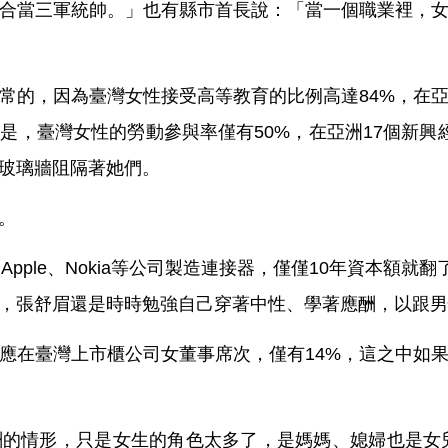
合當三軍統帥。」也有縣市首長說：「當一個職業裡，
常的，因為臺灣女性接受高等教育的比例高達84%，在
是，臺灣女性的勞動參與率僅有50%，在亞洲17個新興
玻璃牆阻隔著她們。
。
pple、Nokia等公司製造連接器，僅僅10年資本額就
，張舒眉還是時時勉強自己穿著中性、學著應酬，以跟男
應在臺灣上市櫃公司女董事席次，僅有14%，這之中如
的情形，只是女生的角色太多了，是媽媽、媳婦也是女兒