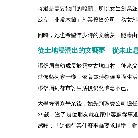
母還是需要她們的照顧，所以女生創業並
成立「非常木蘭」創業投資公司，為女創
同時，她也希望年少時的文藝夢，能藉由
從土地浸潤出的文藝夢 從未止
張舒眉自幼成長於雲林古坑山村，後來父
就像藝術家一樣，依著歲時祭儀度過生活
張舒眉到都市討生活後仍然懷念不已。
大學經濟系畢業後，她先到珠寶公司擔任
29歲，邀了幾位朋友就在家中客廳從事
感嘆：「這個行業什麼事都要求精準，對