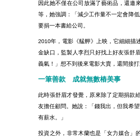
因此她不僅在公司放滿了藝術品，還邀
等，她強調：「減少工作量不一定會降低
要捐一本書給公司。
2010年，電影《艋舺》上映，它細細
金缺口，監製人李烈只好找上好友張舒眉
義氣！」想不到後來電影大賣，還間接打
一筆善款 成就無數樁美事
此時張舒眉才發覺，原來除了定期捐款給
友擔任顧問。她說：「錢我出，但我希望
有薪水。」
投資之外，非常木蘭也是「女力媒合」