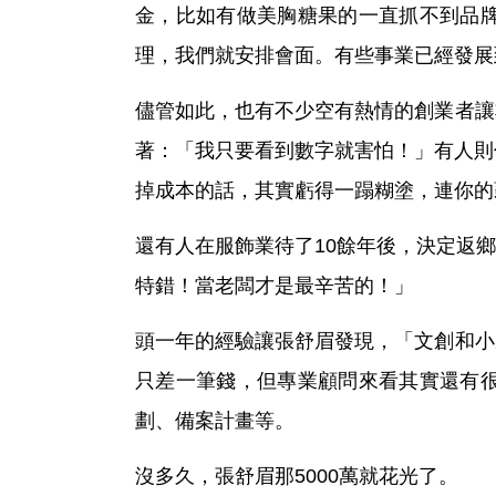
金，比如有做美胸糖果的一直抓不到品牌定
理，我們就安排會面。有些事業已經發展
儘管如此，也有不少空有熱情的創業者讓
著：「我只要看到數字就害怕！」有人則
掉成本的話，其實虧得一蹋糊塗，連你的
還有人在服飾業待了10餘年後，決定返
特錯！當老闆才是最辛苦的！」
頭一年的經驗讓張舒眉發現，「文創和小
只差一筆錢，但專業顧問來看其實還有
劃、備案計畫等。
沒多久，張舒眉那5000萬就花光了。