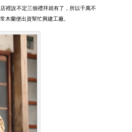
家店裡說不定三個禮拜就有了，所以千萬不
常木蘭便出資幫忙興建工廠。