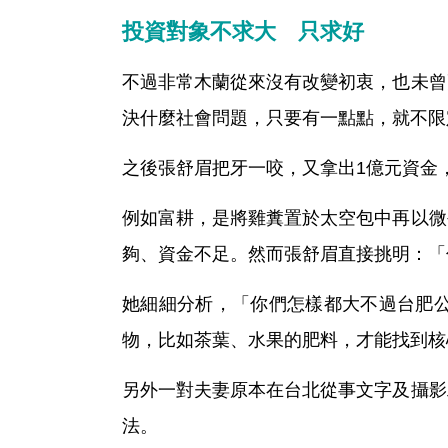
投資對象不求大 只求好
不過非常木蘭從來沒有改變初衷，也未曾
決什麼社會問題，只要有一點點，就不限
之後張舒眉把牙一咬，又拿出1億元資金
例如富耕，是將雞糞置於太空包中再以微
夠、資金不足。然而張舒眉直接挑明：「
她細細分析，「你們怎樣都大不過台肥
物，比如茶葉、水果的肥料，才能找到核
另外一對夫妻原本在台北從事文字及攝影
法。