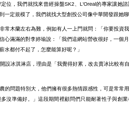
位，我們就找來曾經操盤SK2、L'Oreal的專家讓
到一定規模了，我們就找大型創投公司像中華開發跟她聊
非常木蘭左右為難，例如有人一上門就問：「你要投資
信心滿滿的對李婷瑜說：「我們這網站營收很好，一個月
薪水都付不起了，怎麼能算好呢？」
鄉開設冰淇淋店，理由是「我覺得好累，改去賣冰比較有
農的問題特別大，他們擁有很多熱情跟感性，可是常常
很多沒準備好。」這段期間裡顧問們只能耐著性子與創業