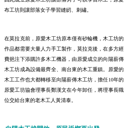
布工坊則讓部落女子學習縫紉、刺繡。
在莫拉克前，原愛木工坊原本僅有砂輪機，木工坊的
作品都需要大量人力手工製作，莫拉克後，在多方經
費挹注下添購許多木工機器，由原愛成立的向陽薪傳
木工坊成為設備最齊全、南台東的木工重鎮。原愛的
木工工作也大都轉移至向陽薪傳木工坊，擔任10年的
原愛工坊協會理事長鄭漢文在今年卸任，將理事長職
位交給台東的老木工人黃清泰。