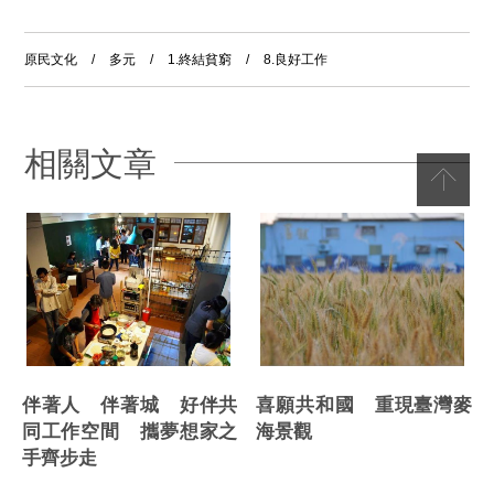
原民文化
/
多元
/
1.終結貧窮
/
8.良好工作
相關文章
喜願共和國 重現臺灣麥
伴著人 伴著城 好伴共
海景觀
同工作空間 攜夢想家之
手齊步走