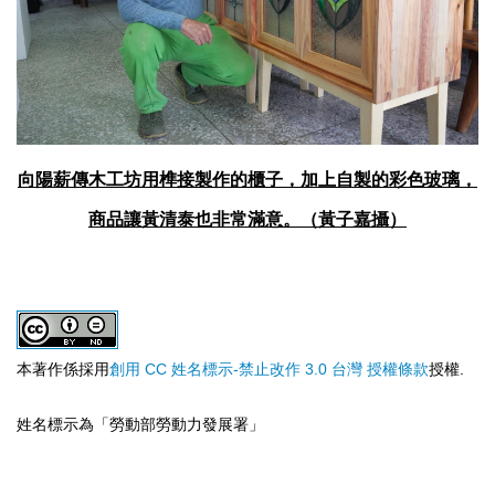
向陽薪傳木工坊用榫接製作的櫃子，加上自製的彩色玻璃，
商品讓黃清泰也非常滿意。（黃子嘉攝）
本著作係採用
創用 CC 姓名標示-禁止改作 3.0 台灣 授權條款
授權.
姓名標示為「勞動部勞動力發展署」