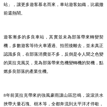
站」，讓更多遊客慕名而來，車站遊客如織，比裁撤
前還熱鬧。
遊客漸多的多良車站，其實並未為部落帶來轉變契
機，多數遊客等待火車通過、拍照後離去，並未真正
認識多良，在部落消費並不多，反倒是令人聞之色變
的莫拉克風災，竟為部落帶來危機變轉機的契機，點
燃多良部落的產業生機。
8年前莫拉克帶來的強風豪雨讓山區悲鳴，滾滾洪水
挾帶大量石塊、樹木等，全都奔流到太平洋才停歇，