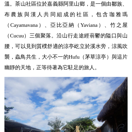
溫。茶山社區位於嘉義縣阿里山鄉，是一個由鄒族、
布農族與漢人共同組成的社區，包含珈雅瑪
（Cayamavana）、亞比亞納（Yaviana）、竹之屋
（Cucuu）三個聚落。沿山行走途經蓊鬱的隘口與山
腰，可以見到質樸舒適的涼亭屹立於溪水旁，涼風吹
襲，蟲鳥共生，大小不一的Hufu（茅草涼亭）與這片
幽靜的天地，正等待著為它駐足的旅人。