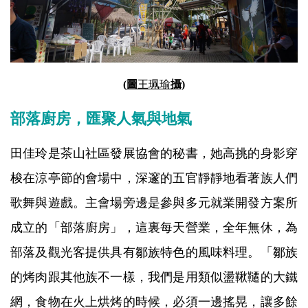
(
圖
王珮瑜
攝)
部落廚房，匯聚人氣與地氣
田佳玲是茶山社區發展協會的秘書，她高挑的身影穿
梭在涼亭節的會場中，深邃的五官靜靜地看著族人們
歌舞與遊戲。主會場旁邊是參與多元就業開發方案所
成立的「部落廚房」，這裏每天營業，全年無休，為
部落及觀光客提供具有鄒族特色的風味料理。「鄒族
的烤肉跟其他族不一樣，我們是用類似盪鞦韆的大鐵
網，食物在火上烘烤的時候，必須一邊搖晃，讓多餘