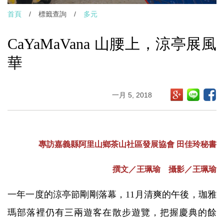
首頁
/
標籤查詢
/
多元
CaYaMaVana 山腰上，涼亭展風
華
一月 5, 2018
專訪嘉義縣阿里山鄉茶山社區發展協會 田佳玲秘書
撰文／王珮瑜 攝影／王珮瑜
一年一度的涼亭節剛剛落幕，11月清爽的午後，珈雅
瑪部落裡仍有三兩遊客在散步遊覽，把握慶典的餘