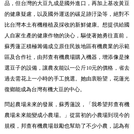
品，但
台灣的大豆九成是國外進口，
再加上基改黃豆
的健康疑慮，以及國外運送的碳足跡汙染等，
絕對不
比台灣本土有機種植及採收的新鮮健康。想提供給國
人自家生產的健康作物的決心，驅使著她勇往直前，
蘇秀蓮
正積極籌備成立原住民族地區有機農業的示範
區及合作社，由邦查有機農場購入機器，增添像是揀
選豆子的設備，讓農友能以一公斤10元的價格，省去
過去需花上一小時的手工挑選。
她由衷盼望，花蓮光
復鄉能成為台灣有機大豆的中心。
問起農場未來的發展，蘇秀蓮說，「我希望邦查有機
農場未來能變成小農場。」從當初的小農場到現今的
規模，邦查有機農場鼓勵也幫助了不少小農，認為有