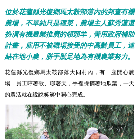
位於花蓮縣光復鄉馬太鞍部落內的邦查有機
農場，不單純只是種菜，農場主人蘇秀蓮還
扮演有機農業推廣的領頭羊，善用政府補助
計畫，雇用不被職場接受的中高齡員工，連
結在地小農，胼手胝足地為有機農業努力。
花蓮縣光復鄉馬太鞍部落大同村內，有一座開心農
場，員工哼著歌、聊著天，手裡採摘著地瓜葉，一天
的農活就在說說笑笑中開心完成。