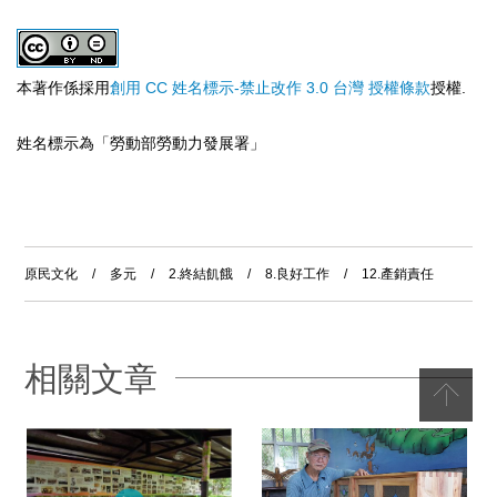
本著作係採用
創用 CC 姓名標示-禁止改作 3.0 台灣 授權條款
授權.
姓名標示為「勞動部勞動力發展署」
原民文化
/
多元
/
2.終結飢餓
/
8.良好工作
/
12.產銷責任
相關文章