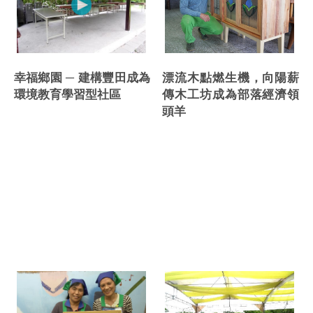
漂流木點燃生機，向陽薪
幸福鄉園 ─ 建構豐田成為
傳木工坊成為部落經濟領
環境教育學習型社區
頭羊