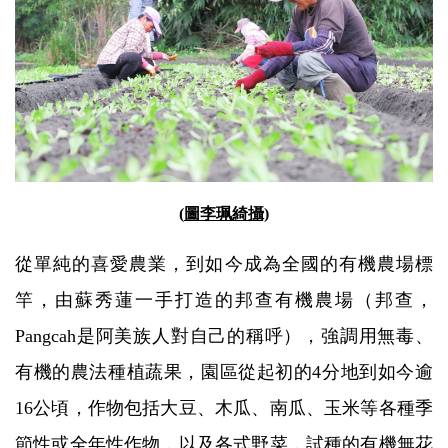
(
圖李珮綺攝)
從單純的喜愛農業，到如今成為全國的有機農場標
竿，由蘇秀蓮一手打造的邦查有機農場（
邦查，
Pangcah是阿美族人對自己的稱呼），
強調用無毒、
有機的農法種植蔬果，園區從起初的4分地到如今逾
16公頃，作物包括大豆、木瓜、南瓜、玉米等各種季
節性或全年性作物，以及各式野菜，試種的有機無花