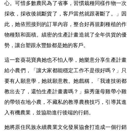
心。可惜多數農民為了省事，習慣栽種同樣作物一次
採收，採收後就斷貨了，客戶當然就跟著斷了。」因
此，她依照接到的訂單內容，整合好再規劃種植的作
物種類和面積。縝密的生產計畫造就了全年供貨的優
勢，讓台塑跟永豐餘都是她的客戶。
這一套葵花寶典她也不怕人學，她樂意分享生產計畫
給小農們，「讓大家都能穩定工作不是很好嗎？」只
要有人願意學，她就願意教。她戲稱，「我連技術都
教出去了，還怕生產計畫書嗎？」蘇秀蓮母雞帶小雞
的帶領在地小農，不藏私的教導農務技巧，引導其進
入有機農業，並協助進行後端的行銷。
她將原住民族永續農業文化發展協會打造成一個行銷