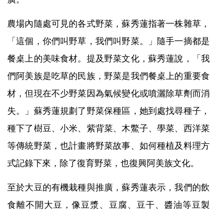
農場內隨處可見的各式野菜，
蘇秀蓮指著一株雜草，
「這個，你們叫野草，我們叫野菜。」隨手一摘都是
餐桌上的美味食材。
提及野菜文化，蘇秀蓮說，「我
們阿美族是吃草的民族，野菜是我們餐桌上的重要食
材，
但現在不少野菜因為氣候變化或噴灑除草劑而消
失。
」
蘇秀蓮規劃了野菜保種區，
她到處找尋種子，
種下了樹豆、小米、紫背菜、木鱉子、學菜、西洋菜
等傳統野菜，也計畫將野菜故事、如何種植及料理方
式記錄下來，除了復育野菜，也復興阿美族文化。
至於大豆的有機栽種與推廣，
蘇秀蓮表示，我們的飲
食離不開大豆，像豆漿、豆腐、豆干、醬油等豆製