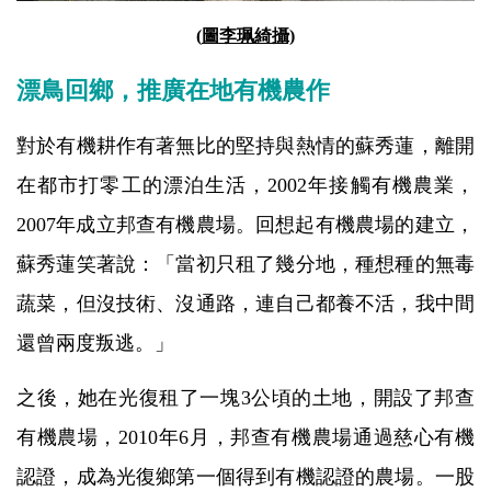
(
圖李珮綺攝)
漂鳥回鄉，推廣在地有機農作
對於有機耕作有著無比的堅持與熱情的蘇秀蓮，離開
在都市打零工的漂泊生活，
2002年接觸有機農業，
2007年成立邦查有機農場
。
回想起有機農場的建立，
蘇秀蓮笑著說：「當初只租了幾分地，種想種的無毒
蔬菜，但沒技術
、
沒通路，連自己都養不活，我中間
還曾兩度叛逃。」
之後，她在光復租了一塊3公頃的土地，開設了邦查
有機農場，2010年6月，邦查有機農場通過慈心有機
認證，成為光復鄉第一個得到有機認證的農場。一股