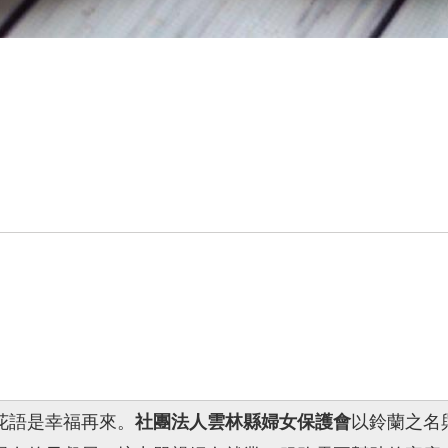
花語是幸福再來。
社團法人雲林縣婦女保護會
以鈴蘭之名