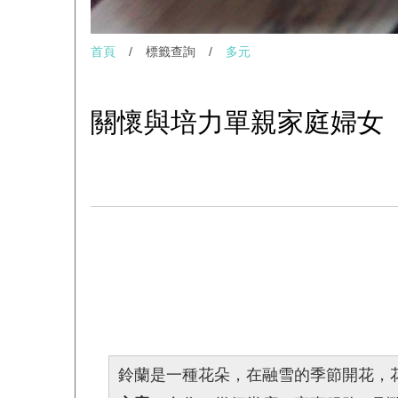
首頁
/
標籤查詢
/
多元
關懷與培力單親家庭婦女
鈴蘭是一種花朵，在融雪的季節開花，