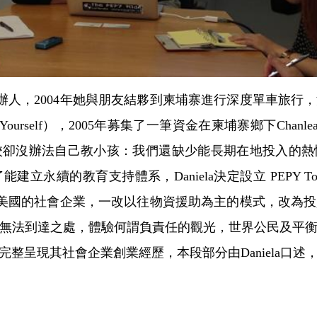
our的創辦人，2004年她與朋友結夥到柬埔寨進行深度單
rotect Yourself），2005年募集了一筆資金在柬埔寨鄉下Chanle
校卻沒辦法自己教小孩：我們還缺少能長期在地投入的熱
教育支持體系，Daniela決定設立 PEPY Tour（這時P
這家註冊地在美國的社會企業，一改以往物資援助為主的模式，
無法到達之處，體驗何謂負責任的觀光，世界公民及平
整呈現其社會企業創業經歷，本段部分由Daniela口述，