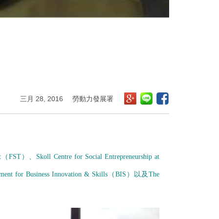
三月 28, 2016
勞動力發展署
t
（
FST
）、
Skoll Centre for Social Entrepreneurship at
ment for Business Innovation & Skills
（
BIS
）以及
The