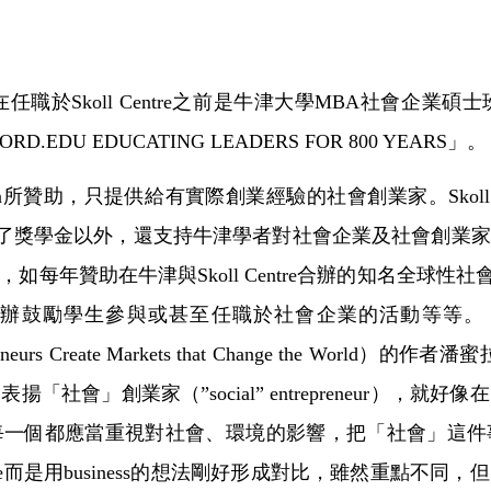
業家，在任職於Skoll Centre之前是牛津大學MBA社會
EDU EDUCATING LEADERS FOR 800 YEARS」。
on所贊助，只提供給有實際創業經驗的社會創業家。Skoll Cent
上是個金主，除了獎學金以外，還支持牛津學者對社會企業及社會
贊助在牛津與Skoll Centre合辦的知名全球性社會企業論壇
鼓勵學生參與或甚至任職於社會企業的活動等等。「一個理想
ntrepreneurs Create Markets that Change the Wo
社會」創業家（”social” entrepreneur），
每一個都應當重視對社會、環境的影響，把「社會」這件
rprise而是用business的想法剛好形成對比，雖然重點