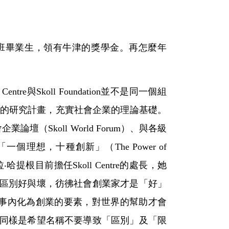
企業碩士班畢業生，領有牛津的獎學金。再怎麼年
re與Skoll Foundation並不是同一個組
創業家的研究計畫，充實社會企業的理論基礎。
（Skoll World Forum）、與各級
，十種創新」（The Power of
rld）的作者潘蜜拉‧哈提根目前擔任Skoll Centre的處長，她
就好像在區別好與壞，彷彿社會創業家才是「好」
事內化為創業的要素，對世界的幫助才會
不同，但同樣是希望名稱不要導致「區別」及「限