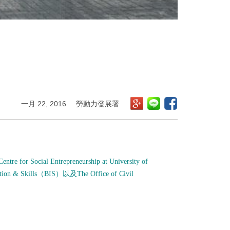
一月 22, 2016
勞動力發展署
Centre for Social Entrepreneurship at University of
tion & Skills
（
BIS
）以及
The Office of Civil