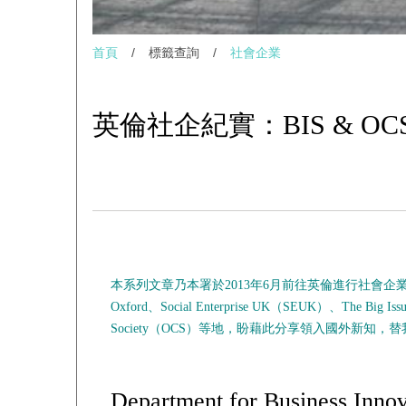
首頁
/
標籤查詢
/
社會企業
英倫社企紀實：BIS & OC
本系列文章乃本署於2013年6月前往英倫進行社會企業實地訪
Oxford
、
Social Enterprise UK
（
SEUK
）、
The Big Issu
Society
（
OCS
）
等地，盼藉此分享領入國外新知，替
Department for Business Inn