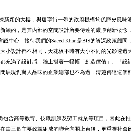
一棟新穎的大樓，與唐寧街一帶的政府機構均係歷史風味
正新穎的，是其內部的空間設計所要傳達的濃厚創新概念
議中心。接待我們的Saeed Khan是BIS的資深政策顧
構大小設計都不相同，天花板不時有大小不同的光影透過
張都充滿了設計感，牆上掛著一幅幅「創造價值」、「設
一間展現創辦人品味的企業總部也不為過，清楚傳達這個
，尚包含高等教育、技職訓練及勞工就業等項目，因此在
在由三個主要政黨組成的聯合內閣上台後，更重視社會部