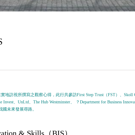
S
視所撰寫之觀察心得，此行共參訪First Step Trust（FST）、
Skoll 
e Invest
、
UnLtd
、
The Hub Westminster
、 ？
Department for Business Innova
我國未來發展尋路。
ovation & Skills（BIS）