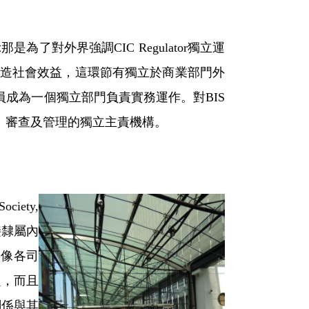
是為了對外界強調CIC Regulator獨立運
創造社會效益，這環節有獨立於商業部門外
要人員成為一個獨立部門負責實務運作。對BIS
IC登記、審查及管理的獨立主責機構。
iety,
接隸屬內
較像各司
題，而且
關係與其