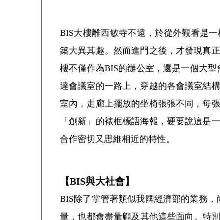
BIS大樓離西敏寺不遠，於從外觀看是
築大異其趣。然而進門之後，才發現真
樓不僅作為BIS的辦公室，還是
一個大型會
達會議室的一路上，穿越的各會議室結
室內，走廊上擺放的坐椅張張
不同，每
「創新」的裱框標語海報，硬要說這是
合作密切又思維相近的特性。
【BIS與大社會】
BIS除了掌管著類似我國經濟部的業務
量，也都會盡量顧及其他這些面向。特別