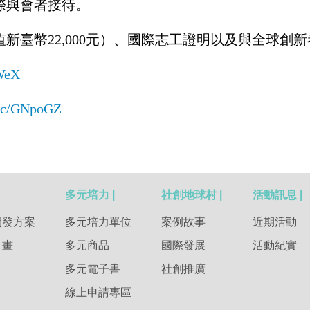
際與會者接待。
新臺幣22,000元）、國際志工證明以及與全球創
XWeX
l.cc/GNpoGZ
多元培力 |
社創地球村 |
活動訊息 |
開發方案
多元培力單位
案例故事
近期活動
計畫
多元商品
國際發展
活動紀實
多元電子書
社創推廣
線上申請專區