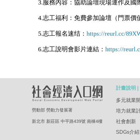
3.服務內容：協助論壇現場運作及國
4.志工福利：免費參加論壇（門票價值
5.志工報名速结：
https://reurl.cc/89
6.志工說明會影片連結：
https://reur
計畫說明 |
多元就業
勞動部 勞動力發展署
培力就業
新北市 新莊區 中平路439號 南棟4樓
社會創新
SDGs介紹