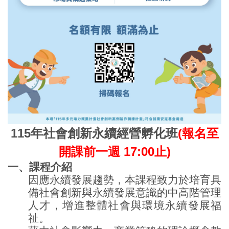
115
年社會創新永續經營孵化班
(
報名至
開課前一週 17:00止)
一、課程介紹
因應永續發展趨勢，本課程致力於培育具
備社會創新與永續發展意識的中高階管理
人才，
增進整體
社會
與環境永續發展福
祉。