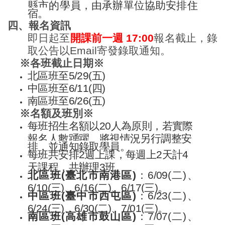
縣市的學員，由承辦單位協助安排住
宿。
四、報名資訊
即日起至
開課前一週 17:00
報名截止，錄
取公告以Email寄發錄取通知。
※各班截止日期※
北區班至5/29(五)
中區班至6/11(四)
南區班至6/26(五)
※名額及班別※
每班招生名額以20人為原則，若實際
報名人數踴躍，將視情況另行調整安
排，並通知錄取學員。
每班共安排2週上課，每週上2天計4
天課程，共辦理3班。
北區班(臺北市南港區)
：6/09(二)、
6/10(三)、6/16(二)、6/17(三)。
中區班(臺中市西屯區)
：6/23(二)、
6/24(三)、6/30(二)、7/01(三)。
南區班(高雄市鼓山區)
：7/07(二)、