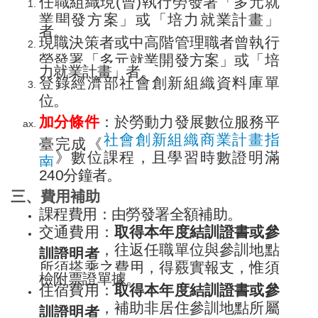
任職組織現(曾)執行勞發署「多元就
業開發方案」或「培力就業計畫」
者。
現職決策者或中高階管理職者曾執行
勞發署「多元就業開發方案」或「培
力就業計畫」者。
登錄經濟部社會創新組織資料庫單
位。
加分條件
：於勞動力發展數位服務平
社會創新組織商業計畫指
臺完成《
》數位課程，且學習時數證明滿
南
240分鐘者。
三、費用補助
課程費用：由勞發署全額補助。
交通費用：
取得本年度結訓證書或參
，往返任職單位與參訓地點
訓證明者
所須搭乘之費用，得覈實報支，惟須
檢附票證單據。
住宿費用：
取得本年度結訓證書或參
，補助非居住參訓地點所屬
訓證明者