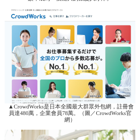
▲CrowdWorks是日本全國最大群眾外包網，註冊會
員達480萬，企業會員78萬。（圖／CrowdWorks官
網）