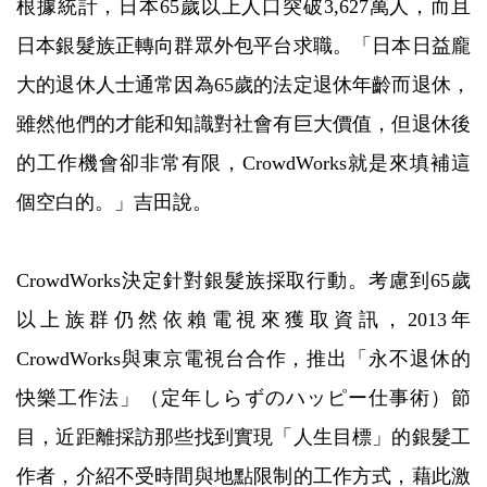
根據統計，日本65歲以上人口突破3,627萬人，而且
日本銀髮族正轉向群眾外包平台求職。「日本日益龐
大的退休人士通常因為65歲的法定退休年齡而退休，
雖然他們的才能和知識對社會有巨大價值，但退休後
的工作機會卻非常有限，CrowdWorks就是來填補這
個空白的。」吉田說。
CrowdWorks決定針對銀髮族採取行動。考慮到65歲
以上族群仍然依賴電視來獲取資訊，2013年
CrowdWorks與東京電視台合作，推出「永不退休的
快樂工作法」（定年しらずのハッピー仕事術）節
目，近距離採訪那些找到實現「人生目標」的銀髮工
作者，介紹不受時間與地點限制的工作方式，藉此激