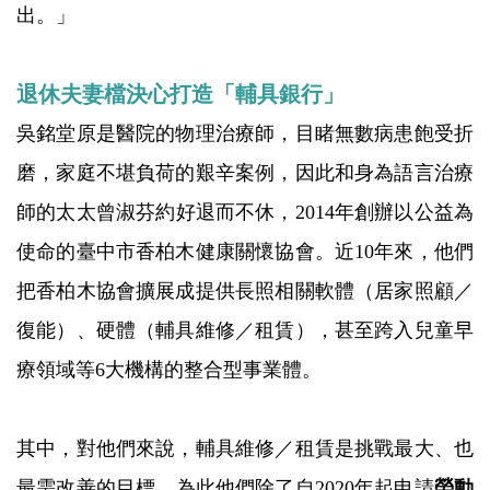
出。」
退休夫妻檔決心打造「輔具銀行」
吳銘堂原是醫院的物理治療師，目睹無數病患飽受折
磨，家庭不堪負荷的艱辛案例，因此和身為語言治療
師的太太曾淑芬約好退而不休，2014年創辦以公益為
使命的臺中市香柏木健康關懷協會。近10年來，他們
把香柏木協會擴展成提供長照相關軟體（居家照顧／
復能）、硬體（輔具維修／租賃），甚至跨入兒童早
療領域等6大機構的整合型事業體。
其中，對他們來說，輔具維修／租賃是挑戰最大、也
最需改善的目標，為此他們除了自2020年起申請
勞動