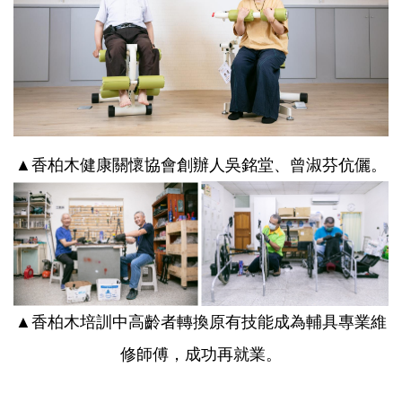
▲香柏木健康關懷協會創辦人吳銘堂、曾淑芬伉儷。
▲香柏木培訓中高齡者轉換原有技能成為輔具專業維
修師傅，成功再就業。