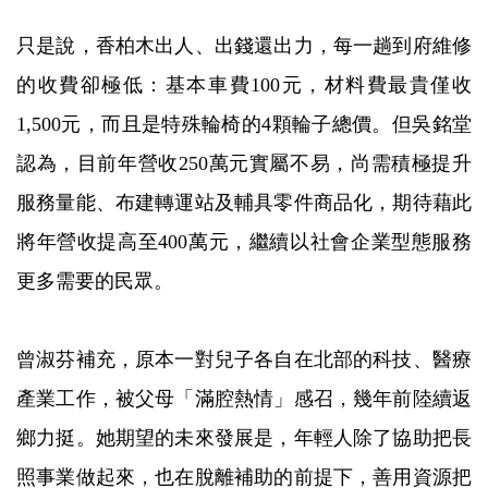
只是說，香柏木出人、出錢還出力，每一趟到府維修
的收費卻極低：基本車費100元，材料費最貴僅收
1,500元，而且是特殊輪椅的4顆輪子總價。但吳銘堂
認為，目前年營收250萬元實屬不易，尚需積極提升
服務量能、布建轉運站及輔具零件商品化，期待藉此
將年營收提高至400萬元，繼續以社會企業型態服務
更多需要的民眾。
曾淑芬補充，原本一對兒子各自在北部的科技、醫療
產業工作，被父母「滿腔熱情」感召，幾年前陸續返
鄉力挺。她期望的未來發展是，年輕人除了協助把長
照事業做起來，也在脫離補助的前提下，善用資源把