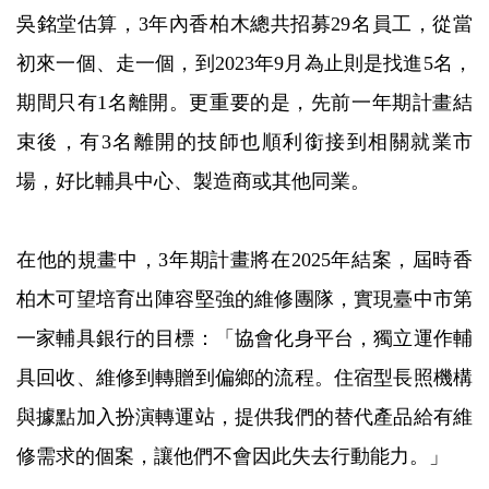
吳銘堂估算，3年內香柏木總共招募29名員工，從當
初來一個、走一個，到2023年9月為止則是找進5名，
期間只有1名離開。更重要的是，先前一年期計畫結
束後，有3名離開的技師也順利銜接到相關就業市
場，好比輔具中心、製造商或其他同業。
在他的規畫中，3年期計畫將在2025年結案，屆時香
柏木可望培育出陣容堅強的維修團隊，實現臺中市第
一家輔具銀行的目標：「協會化身平台，獨立運作輔
具回收、維修到轉贈到偏鄉的流程。住宿型長照機構
與據點加入扮演轉運站，提供我們的替代產品給有維
修需求的個案，讓他們不會因此失去行動能力。」