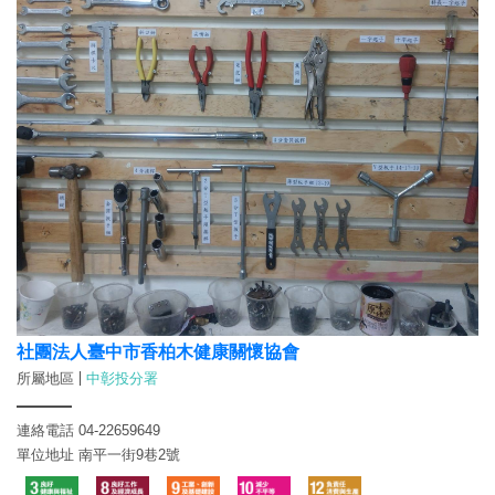
社團法人臺中市香柏木健康關懷協會
所屬地區
中彰投分署
連絡電話 04-22659649
單位地址 南平一街9巷2號