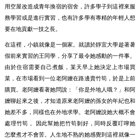
用空屋改造成青年換宿的宿舍，許多學子到這裡來服
務學習或是進行實習，也有許多學有專精的年輕人想
要在地貢獻一技之長。
在這裡，小鎮就像是一個家。就讀於靜宜大學趁著暑
假前來實習的王同學，分享了最令她感動的一件事。
由於住宿需要自己煮飯，某天早上她決定上市場買
菜，在市場看到一位老阿嬤在路邊賣竹筍，於是上前
購買。老阿嬤看著她問說：「你是外地人哦？」和阿
嬤聊起來之後，才知道原來老阿嬤的孫女的年紀也和
她差不多，同樣也在外地求學。老阿嬤說她大概不會
處理竹筍， 因此幫她把竹筍剝好，同時反覆叮嚀她
怎麼煮才不會苦。人生地不熟的她感覺到這裡就像一