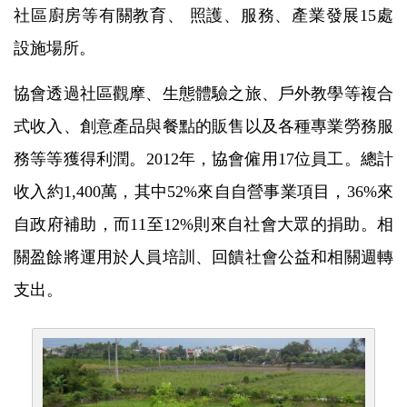
社區廚房等有關教育、 照護、服務、產業發展15處
設施場所。
協會透過社區觀摩、生態體驗之旅、戶外教學等複合
式收入、創意產品與餐點的販售以及各種專業勞務服
務等等獲得利潤。2012年，協會僱用17位員工。總計
收入約1,400萬，其中52%來自自營事業項目，36%來
自政府補助，而11至12%則來自社會大眾的捐助。相
關盈餘將運用於人員培訓、回饋社會公益和相關週轉
支出。