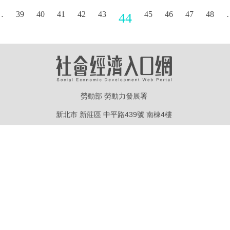
…
39
40
41
42
43
45
46
47
48
44
勞動部 勞動力發展署
新北市 新莊區 中平路439號 南棟4樓