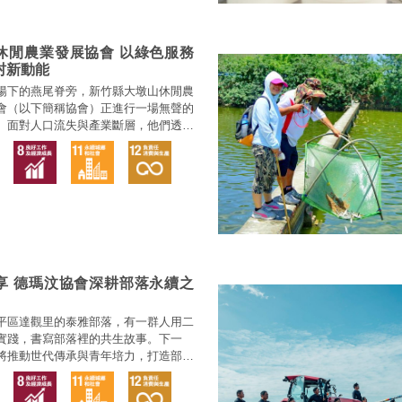
休閒農業發展協會 以綠色服務
村新動能
陽下的燕尾脊旁，新竹縣大墩山休閒農
會（以下簡稱協會）正進行一場無聲的
。面對人口流失與產業斷層，他們透過
嵌」策略，將百年宗祠、生物多樣性指
ESG需求緊密交織，為地方創造新的
與經濟動能。
享 德瑪汶協會深耕部落永續之
平區達觀里的泰雅部落，有一群人用二
實踐，書寫部落裡的共生故事。下一
將推動世代傳承與青年培力，打造部落
來。