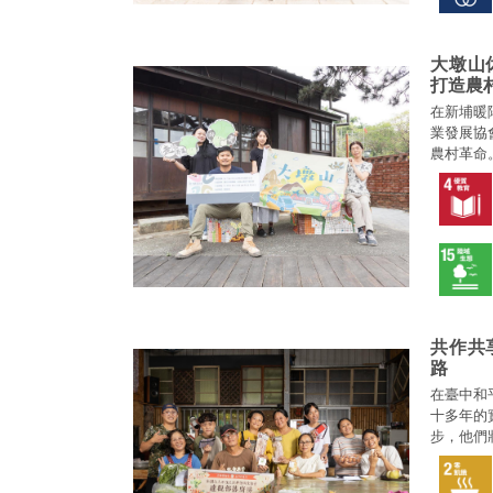
大墩山
打造農
在新埔暖
業發展協
農村革命
「產業鑲
標與竹科
參與機會
共作共
路
在臺中和
十多年的
步，他們
的永續未