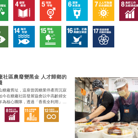
廠社區農廢變黑金 人才歸鄉的
踐
山糖廠舊址，這座曾因糖業停產而沉寂
如今在糖廠社區發展協會以中高齡婦女
年為核心團隊，透過「香蕉全利用」，
津的「農廢」香蕉花，變身為對接企業
購的熱銷商品。