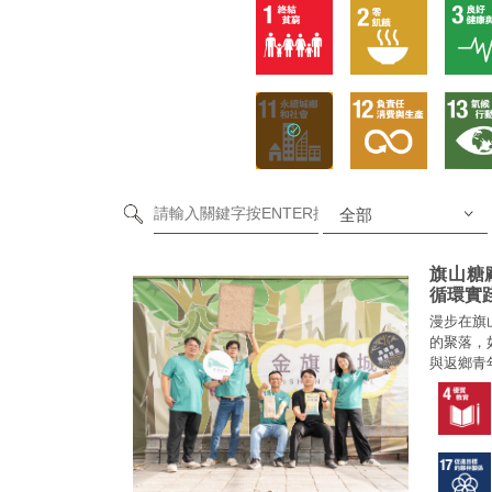
旗山糖
循環實
漫步在旗
的聚落，
與返鄉青
將乏人問
ESG採