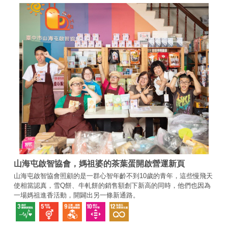
山海屯啟智協會，媽祖婆的茶葉蛋開啟營運新頁
山海屯啟智協會照顧的是一群心智年齡不到10歲的青年，這些慢飛天
使相當認真，雪Q餅、牛軋餅的銷售額創下新高的同時，他們也因為
一場媽祖進香活動，開闢出另一條新通路。