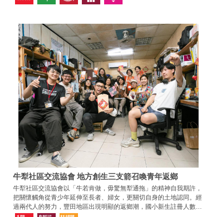
牛犁社區交流協會 地方創生三支箭召喚青年返鄉
牛犁社區交流協會以「牛若肯做，毋驚無犁通拖」的精神自我期許，
把關懷觸角從青少年延伸至長者、婦女，更關切自身的土地認同。經
過兩代人的努力，豐田地區出現明顯的返鄉潮，國小新生註冊人數增
加3倍多，連幼稚園都要抽籤才能入學！