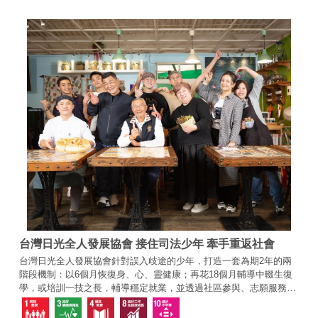
台灣日光全人發展協會 接住司法少年 牽手重返社會
台灣日光全人發展協會針對誤入歧途的少年，打造一套為期2年的兩
階段機制：以6個月恢復身、心、靈健康；再花18個月輔導中輟生復
學，或培訓一技之長，輔導穩定就業，並透過社區參與、志願服務等
團體活動，讓學員做好社會化準備。