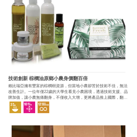
技術創新 棕櫚油原鄉小農身價翻百倍
賴比瑞亞擁有豐富的棕櫚樹資源，但當地小農卻苦於技術不佳，無法
改善生計。一位年僅22歲的大學生看見小農困境，透過技術支援、品
牌加值，讓小農無痛翻身，不僅收入大增，更將產品推上國際，翻轉
產業趨勢。