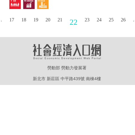
…
17
18
19
20
21
23
24
25
26
22
勞動部 勞動力發展署
新北市 新莊區 中平路439號 南棟4樓