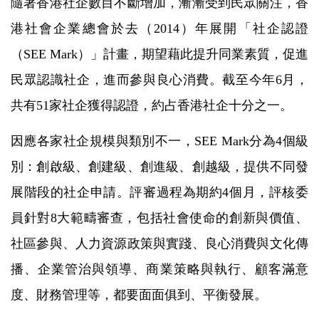
隨著香港社企數目不斷增加，漸漸受到民眾關注，香
港社會企業總會於去（2014）年展開「社企認證
（SEE Mark）」計畫，期望藉此提升同業素質，促進
民眾認識社企，進而參與良心消費。截至今年6月，
共有51家社企獲得認證，約占香港社企十分之一。
因應各家社企規模與類別不一，SEE Mark分為4個級
別：創啟級、創建級、創進級、創越級，提供不同發
展階段的社企申請。評審過程為期約4個月，評核委
員針對8大範疇審查，包括社會使命的創新與價值、
社區參與、人力資源政策與實踐、良心消費與文化傳
播、企業管治與領導、商業策略與執行、顧客滿意
度、財務管理等，都要面面俱到、平衡發展。