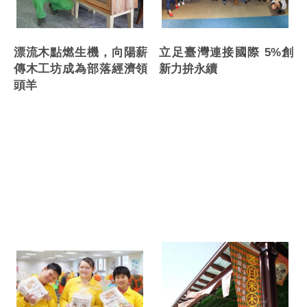
漂流木點燃生機，向陽薪
立足臺灣連接國際 5%創
傳木工坊成為部落經濟領
新力拚永續
頭羊