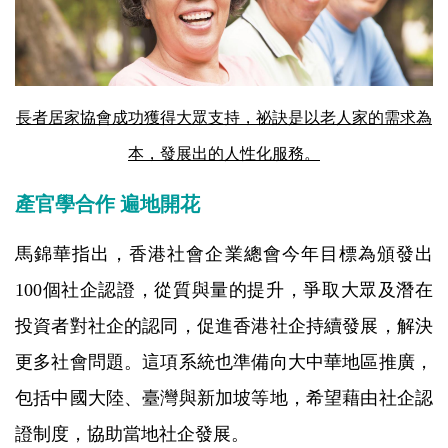
長者居家協會成功獲得大眾支持，祕訣是以老人家的需求為
本，發展出的人性化服務。
產官學合作 遍地開花
馬錦華指出，香港社會企業總會今年目標為頒發出
100個社企認證，從質與量的提升，爭取大眾及潛在
投資者對社企的認同，促進香港社企持續發展，解決
更多社會問題。這項系統也準備向大中華地區推廣，
包括中國大陸、臺灣與新加坡等地，希望藉由社企認
證制度，協助當地社企發展。