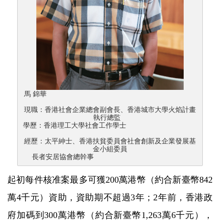
馬 錦華
現職：香港社會企業總會副會長、香港城市大學火焰計畫
執行總監
學歷：香港理工大學社會工作學士
經歷：太平紳士、香港扶貧委員會社會創新及企業發展基
金小組委員
長者安居協會總幹事
起初每件核准案最多可獲200萬港幣（約合新臺幣842
萬4千元）資助，資助期不超過3年；2年前，香港政
府加碼到300萬港幣（約合新臺幣1,263萬6千元），