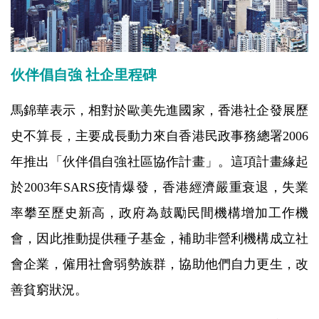
伙伴倡自強 社企里程碑
馬錦華表示，相對於歐美先進國家，香港社企發展歷
史不算長，主要成長動力來自香港民政事務總署2006
年推出「伙伴倡自強社區協作計畫」。這項計畫緣起
於2003年SARS疫情爆發，香港經濟嚴重衰退，失業
率攀至歷史新高，政府為鼓勵民間機構增加工作機
會，因此推動提供種子基金，補助非營利機構成立社
會企業，僱用社會弱勢族群，協助他們自力更生，改
善貧窮狀況。