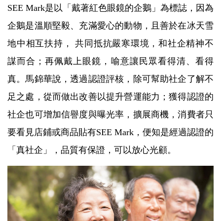
SEE Mark是以「戴著紅色眼鏡的企鵝」為標誌，因為
企鵝是溫順堅毅、充滿愛心的動物，且善於在冰天雪
地中相互扶持， 共同抵抗嚴寒環境，和社企精神不
謀而合；再佩戴上眼鏡，喻意讓民眾看得清、看得
真。馬錦華說，透過認證評核，除可幫助社企了解不
足之處，從而做出改善以提升營運能力；獲得認證的
社企也可增加信譽度與曝光率，擴展商機，消費者只
要看見店鋪或商品貼有SEE Mark，便知是經過認證的
「真社企」，品質有保證，可以放心光顧。