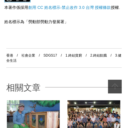
本著作係採用
創用 CC 姓名標示-禁止改作 3.0 台灣 授權條款
授權.
姓名標示為「勞動部勞動力發展署」
香港
/
社會企業
/
SDGS17
/
1.終結貧窮
/
2.終結飢餓
/
3.健
全生活
相關文章