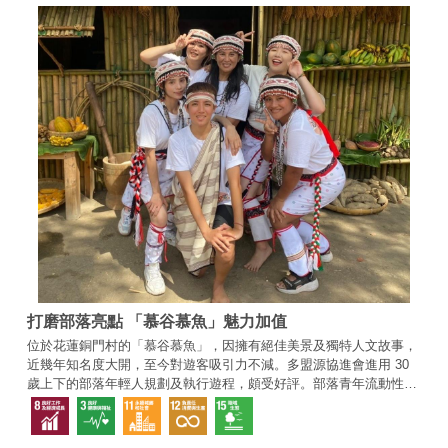
打磨部落亮點 「慕谷慕魚」魅力加值
位於花蓮銅門村的「慕谷慕魚」，因擁有絕佳美景及獨特人文故事，
近幾年知名度大開，至今對遊客吸引力不減。多盟源協進會進用 30
歲上下的部落年輕人規劃及執行遊程，頗受好評。部落青年流動性一
向頗大，但在離開後，就能順利銜接職場，擔任主管，達成多元就業
的最終目標。