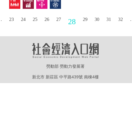
步走出自己的旅遊特色。
…
23
24
25
26
27
29
30
31
32
28
勞動部 勞動力發展署
新北市 新莊區 中平路439號 南棟4樓