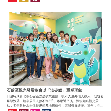
石碇區觀光發展協會以「淡碇鱷」重塑形象
日治時期新北市石碇區曾是礦業重鎮，吸引大量外地人移入，但隨著
煤礦沒落，如今居民人數不到8千。雖鄰近平溪、深坑知名觀光景
點，卻受限於水土保持規範及地形條件，區域發展緩慢。近年，在石
碇區觀光發展協會的努力下，以知名的「鱷魚島」為行銷重點，才逐