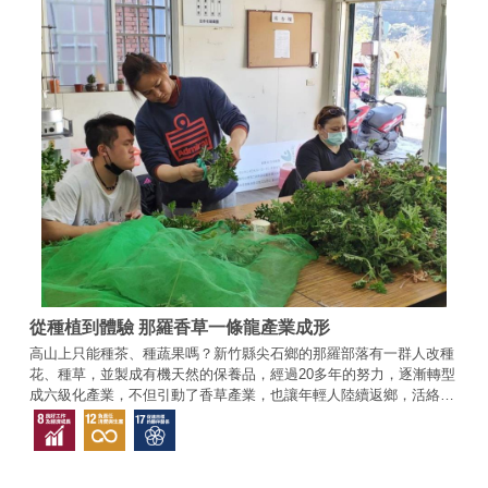
從種植到體驗 那羅香草一條龍產業成形
高山上只能種茶、種蔬果嗎？新竹縣尖石鄉的那羅部落有一群人改種
花、種草，並製成有機天然的保養品，經過20多年的努力，逐漸轉型
成六級化產業，不但引動了香草產業，也讓年輕人陸續返鄉，活絡部
落經濟。