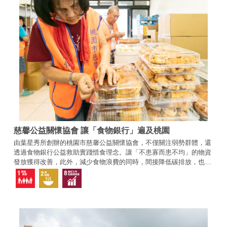
慈馨公益關懷協會 讓「食物銀行」遍及桃園
由葉星秀所創辦的桃園市慈馨公益關懷協會，不僅關注弱勢群體，還
透過食物銀行公益救助實踐惜食理念。讓「不患寡而患不均」的物資
發放獲得改善，此外，減少食物浪費的同時，間接降低碳排放，也為
全球暖化問題盡一份心力。