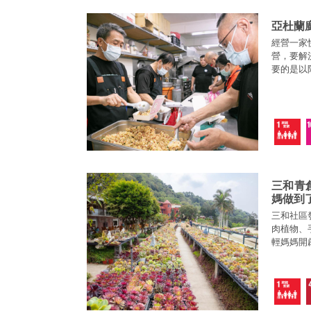
亞杜蘭
經營一家
營，要解
要的是以
題。亞杜
及為他們
題。
三和青
媽做到
三和社區
肉植物、
輕媽媽開
吃又有得
地方上創