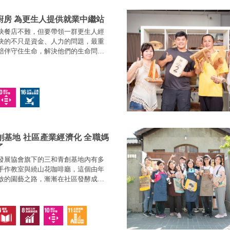
廚房 為更生人提供就業中繼站
快餐店不難，但要帶領一群更生人經
決的不只是資金、人力的問題，最重
陪伴守住生命，解決他們的生命問
蘭廚房9年來接住了20多位更生人，以
受苦的家人，間接解決了部分社會問
創基地 社區產業經濟化 全職媽
了
發展協會旗下的三和青創基地內有多
手作教室與繞山花咖啡廳，這個由年
啟的園藝之路，漸漸在社區發酵成有
玩的多元旅遊景點；也因為這樣，在
造了更多的就業機會。