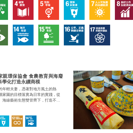
家親環保協會 食農教育與海廢
科學化打造永續商模
的年輕夫妻，憑著對地方風土的熱
續家園的目標落實為日常的實踐，從
、海線藝術生態雙管齊下，打造不一
風情。