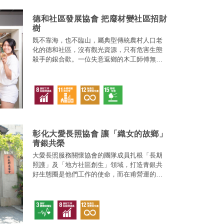
德和社區發展協會 把廢材變社區招財
樹
既不靠海，也不臨山，屬典型傳統農村人口老
化的德和社區，沒有觀光資源，只有危害生態
殺手的銀合歡。一位失意返鄉的木工師傅無意
間發現銀合歡竟有妙用，處理再利用之後，逐
漸形成社區產業，不僅逆轉了他的人生，也翻
轉了社區的命運。
彰化大愛長照協會 讓「織女的故鄉」
青銀共榮
大愛長照服務關懷協會的團隊成員扎根「長期
照護」及「地方社區創生」領域，打造青銀共
好生態圈是他們工作的使命，而在甫營運的陣
痛期過後，協會多元的活動也正朝向世代共榮
的目標邁開大步。