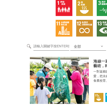
海線一
藝術，
一對返鄉
愛，把永
食農校育
樣的海線