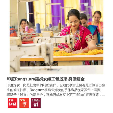
印度Rangsutra讓婦女織工變股東 身價鍍金
印度婦女一向是社會中的弱勢族群，但她們事實上擁有足以讓自己翻
身的精湛技藝。Rangsutra將這些婦女的手作織品從家裡帶上國際，
還賦予「股東」的新身分，讓她們成為家中不可或缺的經濟來源，從
根本翻轉人生！