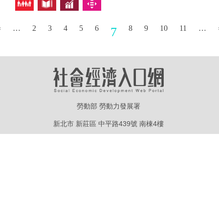
«
…
2
3
4
5
6
8
9
10
11
…
7
勞動部 勞動力發展署
新北市 新莊區 中平路439號 南棟4樓