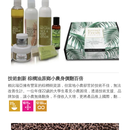
技術創新 棕櫚油原鄉小農身價翻百倍
賴比瑞亞擁有豐富的棕櫚樹資源，但當地小農卻苦於技術不佳，無法
改善生計。一位年僅22歲的大學生看見小農困境，透過技術支援、品
牌加值，讓小農無痛翻身，不僅收入大增，更將產品推上國際，翻轉
產業趨勢。