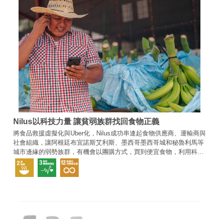
Nilus以科技力量 讓貧弱族群找回食物正義
將食品救援虛擬化與Uber化，Nilus成功串連起食物供應商、運輸商與
社會組織，讓阿根廷布宜諾斯艾利斯、墨西哥墨西哥城和秘魯利馬等
城市邊緣的弱勢族群，有機會以團購方式，買到便宜食物，利用科技
的力量解決糧食分配不均問題，不但發掘出隱藏的商機，也改善了食
品供應鏈的低效與浪費問題。